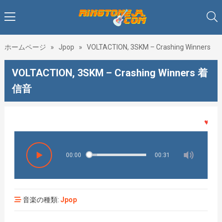
ホームページ
»
Jpop
»
VOLTACTION, 3SKM – Crashing Winners
VOLTACTION, 3SKM – Crashing Winners 着
信音
♥♥♥着
00:00
00:31
音楽の種類:
Jpop