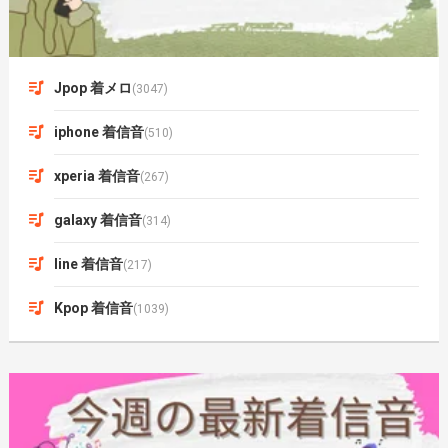
Jpop 着メロ
(3047)
iphone 着信音
(510)
xperia 着信音
(267)
galaxy 着信音
(314)
line 着信音
(217)
Kpop 着信音
(1039)