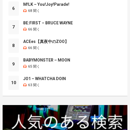
M!LK – You!Joy!Parade!
6
68 聞く
BE:FIRST – BRUCE WAYNE
7
66 聞く
ACEes【真夜中のZOO】
8
66 聞く
BABYMONSTER – MOON
9
65 聞く
JO1 – WHATCHA DOIN
10
63 聞く