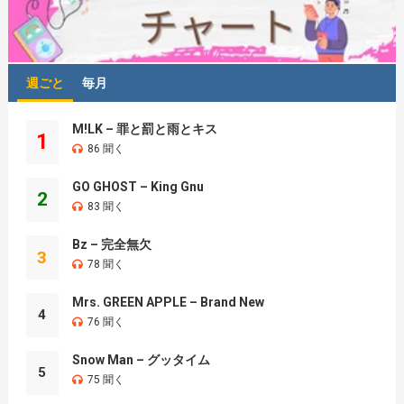
週ごと
毎月
M!LK – 罪と罰と雨とキス
1
86 聞く
GO GHOST – King Gnu
2
83 聞く
Bz – 完全無欠
3
78 聞く
Mrs. GREEN APPLE – Brand New
4
76 聞く
Snow Man – グッタイム
5
75 聞く