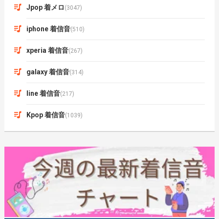
Jpop 着メロ
(3047)
iphone 着信音
(510)
xperia 着信音
(267)
galaxy 着信音
(314)
line 着信音
(217)
Kpop 着信音
(1039)