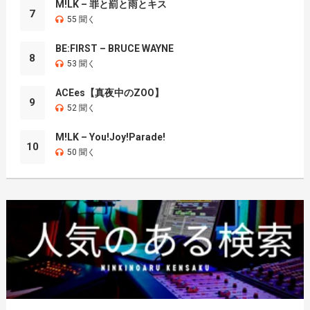
M!LK – 罪と罰と雨とキス
7
55 聞く
BE:FIRST – BRUCE WAYNE
8
53 聞く
ACEes【真夜中のZOO】
9
52 聞く
M!LK – You!Joy!Parade!
10
50 聞く