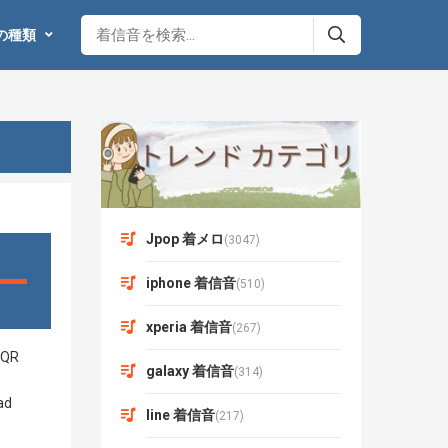
の種類
Jpop 着メロ
(3047)
iphone 着信音
(510)
xperia 着信音
(267)
galaxy 着信音
(314)
line 着信音
(217)