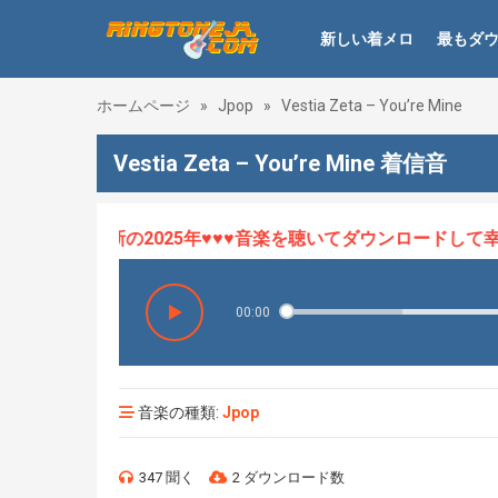
新しい着メロ
最もダ
ホームページ
»
Jpop
»
Vestia Zeta – You’re Mine
Vestia Zeta – You’re Mine 着信音
ロHOT、最新の2025年♥♥♥音楽を聴いてダウンロードして幸せ
00:00
音楽の種類:
Jpop
347 聞く
2 ダウンロード数