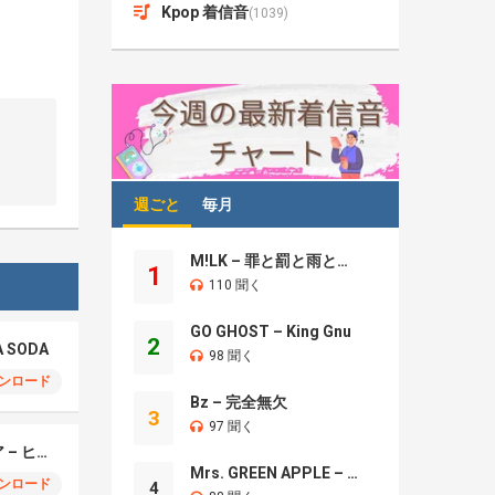
Kpop 着信音
(1039)
週ごと
毎月
M!LK – 罪と罰と雨とキス
1
110 聞く
GO GHOST – King Gnu
2
A SODA
98 聞く
ンロード
Bz – 完全無欠
3
97 聞く
モエチャッカファイア – ヒューゴ、狛野真斗、ライト、セヴェリアン (Cover )
Mrs. GREEN APPLE – Brand New
ンロード
4