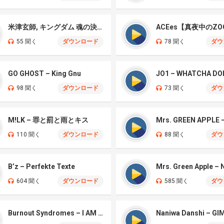
米津玄師, キングダム 魂の決戦 – 公開記念PV
ACEes【真夜中のZO
55 聞く
ダウンロード
78 聞く
ダウ
GO GHOST – King Gnu
JO1 – WHATCHA DO
98 聞く
ダウンロード
73 聞く
ダウ
M!LK – 罪と罰と雨とキス
110 聞く
ダウンロード
88 聞く
ダウ
B’z – Perfekte Texte
604 聞く
ダウンロード
585 聞く
ダウ
Burnout Syndromes – I AM A HERO