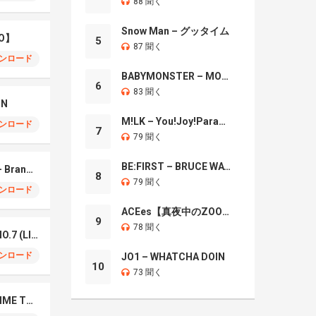
88 聞く
Snow Man – グッタイム
O】
5
87 聞く
ンロード
BABYMONSTER – MOON
6
83 聞く
IN
M!LK – You!Joy!Parade!
ンロード
7
79 聞く
BE:FIRST – BRUCE WAYNE
Mrs. GREEN APPLE – Brand New
8
79 聞く
ンロード
ACEes【真夜中のZOO】
9
78 聞く
Mrs. Green Apple – NO.7 (LIVE)
ンロード
JO1 – WHATCHA DOIN
10
73 聞く
Naniwa Danshi – GIMME THE DAY