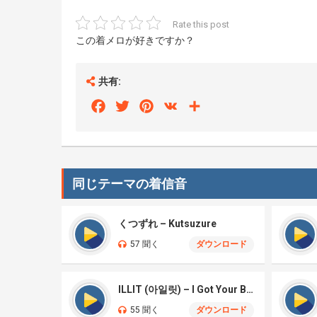
Rate this post
この着メロが好きですか？
共有:
Facebook
Twitter
Pinterest
VK
Share
同じテーマの着信音
くつずれ – Kutsuzure
57 聞く
ダウンロード
ILLIT (아일릿) – I Got Your Back
55 聞く
ダウンロード