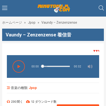
ホームページ
»
Jpop
»
Vaundy – Zenzenzense
Vaundy – Zenzenzense 着信音
♥♥♥着メロ
00:00
00:32
音楽の種類:
Jpop
230 聞く
12 ダウンロード数