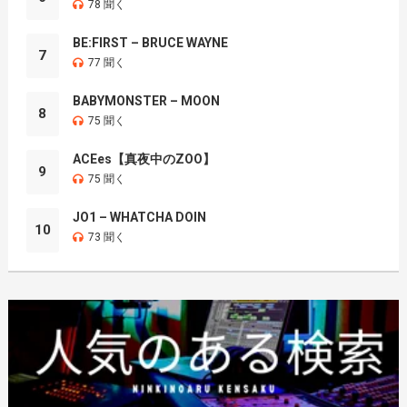
78 聞く
BE:FIRST – BRUCE WAYNE
7
77 聞く
BABYMONSTER – MOON
8
75 聞く
ACEes【真夜中のZOO】
9
75 聞く
JO1 – WHATCHA DOIN
10
73 聞く