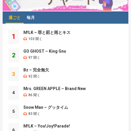
週ごと
毎月
M!LK – 罪と罰と雨とキス
1
103 聞く
GO GHOST – King Gnu
2
97 聞く
Bz – 完全無欠
3
92 聞く
Mrs. GREEN APPLE – Brand New
4
86 聞く
Snow Man – グッタイム
5
83 聞く
M!LK – You!Joy!Parade!
6