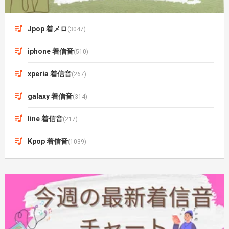
Jpop 着メロ
(3047)
iphone 着信音
(510)
xperia 着信音
(267)
galaxy 着信音
(314)
line 着信音
(217)
Kpop 着信音
(1039)