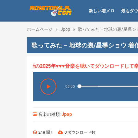
新しい着メロ
最もダ
ホームページ
»
Jpop
»
歌ってみた – 地球の裏/星導シ
歌ってみた – 地球の裏/星導ショウ 着
ロHOT、最新の2025年♥♥♥音楽を聴いてダウンロードして幸せ
00:00
音楽の種類:
Jpop
218 聞く
0 ダウンロード数