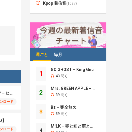
Kpop 着信音
(1037)
週ごと
毎月
GO GHOST – King Gnu
1
43 聞く
Mrs. GREEN APPLE – Brand New
2
モエチャッカファイア – ヒューゴ、狛野真斗、ライト、セヴェリアン (Cover )
39 聞く
ンロード
Bz – 完全無欠
3
39 聞く
O】
M!LK – 罪と罰と雨とキス
ンロード
4