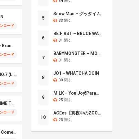
34 聞く
Snow Man – グッタイム
IN
5
33 聞く
ンロード
BE:FIRST – BRUCE WAYNE
6
31 聞く
Mrs. GREEN APPLE – Brand New
BABYMONSTER – MOON
ンロード
7
31 聞く
JO1 – WHATCHA DOIN
Mrs. Green Apple – NO.7 (LIVE)
8
30 聞く
ンロード
M!LK – You!Joy!Parade!
9
25 聞く
Naniwa Danshi – GIMME THE DAY
ンロード
ACEes【真夜中のZOO】
10
25 聞く
Elmiene, Fujii Kaze – Comets Gold