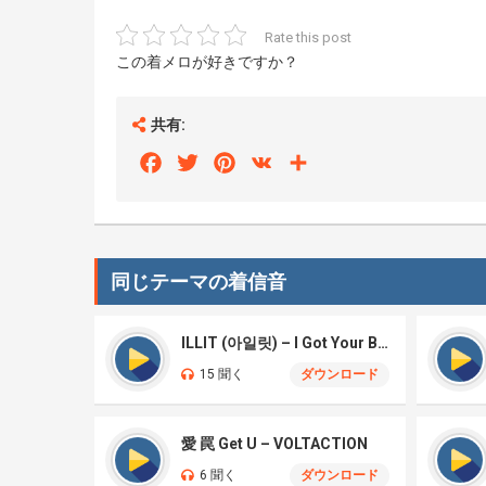
Rate this post
この着メロが好きですか？
共有:
Facebook
Twitter
Pinterest
VK
Share
同じテーマの着信音
ILLIT (아일릿) – I Got Your Back
15 聞く
ダウンロード
愛 罠 Get U – VOLTACTION
6 聞く
ダウンロード