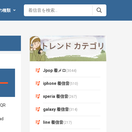
の種類
Jpop 着メロ
(3044)
iphone 着信音
(510)
xperia 着信音
(267)
galaxy 着信音
(314)
line 着信音
(217)