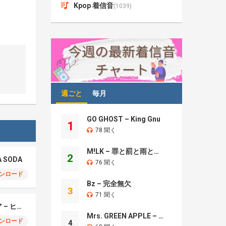
Kpop 着信音
(1039)
週ごと
毎月
GO GHOST – King Gnu
1
78 聞く
M!LK – 罪と罰と雨とキス
2
A SODA
76 聞く
ンロード
Bz – 完全無欠
3
71 聞く
モエチャッカファイア – ヒューゴ、狛野真斗、ライト、セヴェリアン (Cover )
Mrs. GREEN APPLE – Brand New
ンロード
4