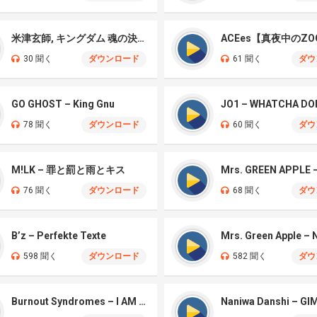
米津玄師, キングダム 魂の決戦 – 公開記念PV
ACEes【真夜中のZO
30 聞く
ダウンロード
61 聞く
ダウ
GO GHOST – King Gnu
JO1 – WHATCHA DO
78 聞く
ダウンロード
60 聞く
ダウ
M!LK – 罪と罰と雨とキス
76 聞く
ダウンロード
68 聞く
ダウ
B’z – Perfekte Texte
598 聞く
ダウンロード
582 聞く
ダウ
Burnout Syndromes – I AM A HERO