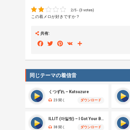
2/5 - (3 votes)
この着メロが好きですか？
共有:
Facebook
Twitter
Pinterest
VK
Share
同じテーマの着信音
くつずれ – Kutsuzure
23 聞く
ダウンロード
ILLIT (아일릿) – I Got Your Back
38 聞く
ダウンロード