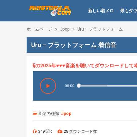
新しい着メロ
最もダ
ホームページ
»
Jpop
»
Uru – プラットフォーム
Uru – プラットフォーム 着信音
メロHOT、最新の2025年♥♥♥音楽を聴いてダウンロードして幸せ
00:00
音楽の種類:
Jpop
349 聞く
28 ダウンロード数