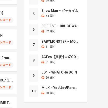
68 聞く
Snow Man – グッタイム
O】
5
64 聞く
ンロード
BE:FIRST – BRUCE WAYNE
6
62 聞く
IN
BABYMONSTER – MOON
ンロード
7
61 聞く
ACEes【真夜中のZOO】
Mrs. GREEN APPLE – Brand New
8
61 聞く
ンロード
JO1 – WHATCHA DOIN
9
60 聞く
Mrs. Green Apple – NO.7 (LIVE)
ンロード
M!LK – You!Joy!Parade!
10
60 聞く
Naniwa Danshi – GIMME THE DAY