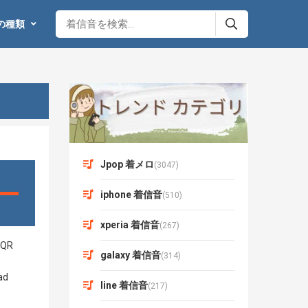
の種類
Jpop 着メロ
(3047)
iphone 着信音
(510)
xperia 着信音
(267)
galaxy 着信音
(314)
line 着信音
(217)