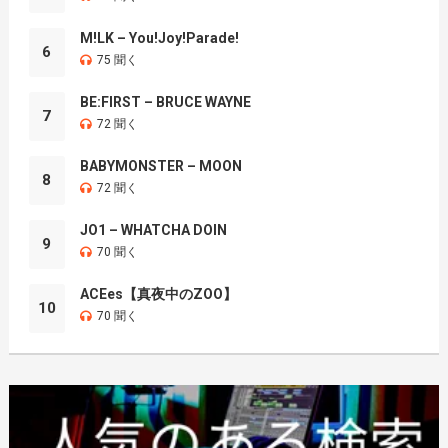
M!LK – You!Joy!Parade!
6
75 聞く
BE:FIRST – BRUCE WAYNE
7
72 聞く
BABYMONSTER – MOON
8
72 聞く
JO1 – WHATCHA DOIN
9
70 聞く
ACEes【真夜中のZOO】
10
70 聞く