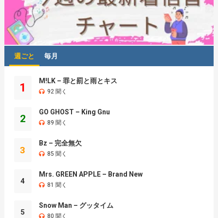
週ごと
毎月
M!LK – 罪と罰と雨とキス
1
92 聞く
GO GHOST – King Gnu
2
89 聞く
Bz – 完全無欠
3
85 聞く
Mrs. GREEN APPLE – Brand New
4
81 聞く
Snow Man – グッタイム
5
80 聞く