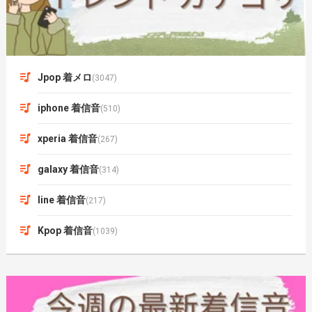
Jpop 着メロ
(3047)
iphone 着信音
(510)
xperia 着信音
(267)
galaxy 着信音
(314)
line 着信音
(217)
Kpop 着信音
(1039)