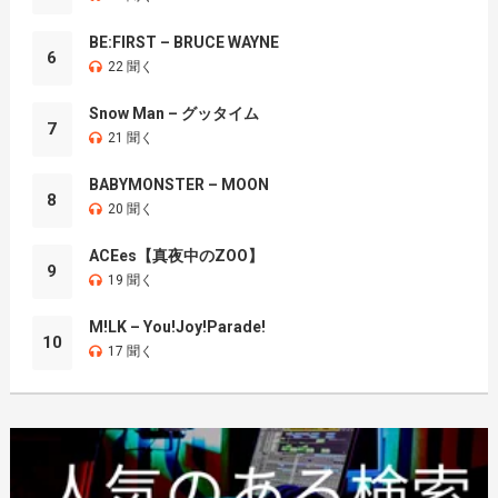
BE:FIRST – BRUCE WAYNE
6
22 聞く
Snow Man – グッタイム
7
21 聞く
BABYMONSTER – MOON
8
20 聞く
ACEes【真夜中のZOO】
9
19 聞く
M!LK – You!Joy!Parade!
10
17 聞く