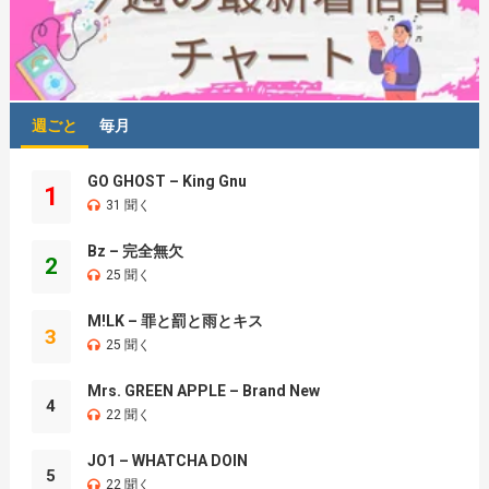
週ごと
毎月
GO GHOST – King Gnu
1
31 聞く
Bz – 完全無欠
2
25 聞く
M!LK – 罪と罰と雨とキス
3
25 聞く
Mrs. GREEN APPLE – Brand New
4
22 聞く
JO1 – WHATCHA DOIN
5
22 聞く