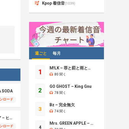
Kpop 着信音
(1039)
週ごと
毎月
M!LK – 罪と罰と雨とキス
1
80 聞く
GO GHOST – King Gnu
2
A SODA
78 聞く
ンロード
Bz – 完全無欠
3
74 聞く
モエチャッカファイア – ヒューゴ、狛野真斗、ライト、セヴェリアン (Cover )
Mrs. GREEN APPLE – Brand New
ンロード
4