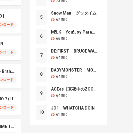
72 聞く
Snow Man – グッタイム
O】
5
67 聞く
ンロード
M!LK – You!Joy!Parade!
6
66 聞く
IN
BE:FIRST – BRUCE WAYNE
ンロード
7
64 聞く
BABYMONSTER – MOON
Mrs. GREEN APPLE – Brand New
8
64 聞く
ンロード
ACEes【真夜中のZOO】
9
64 聞く
Mrs. Green Apple – NO.7 (LIVE)
ンロード
JO1 – WHATCHA DOIN
10
61 聞く
Naniwa Danshi – GIMME THE DAY