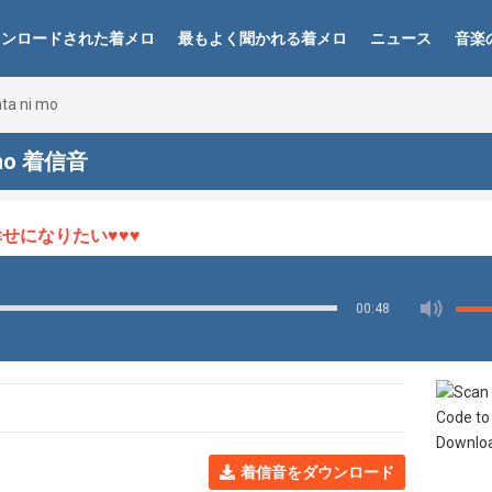
ウンロードされた着メロ
最もよく聞かれる着メロ
ニュース
音楽
ata ni mo
i mo 着信音
になりたい♥♥♥
00:48
着信音をダウンロード