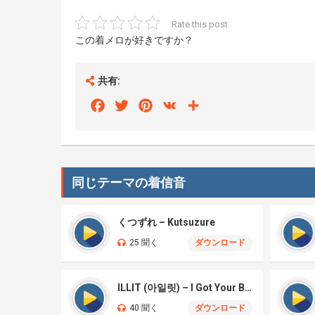
Rate this post
この着メロが好きですか？
共有:
Facebook
Twitter
Pinterest
VK
Share
同じテーマの着信音
くつずれ – Kutsuzure
25 聞く
ダウンロード
ILLIT (아일릿) – I Got Your Back
40 聞く
ダウンロード