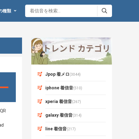
の種類
Jpop 着メロ
(3044)
iphone 着信音
(510)
xperia 着信音
(267)
galaxy 着信音
(314)
line 着信音
(217)