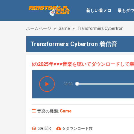
新しい着メロ
最もダ
ホームページ
»
Game
»
Transformers Cybertron
Transformers Cybertron 着信音
ロHOT、最新の2025年♥♥♥音楽を聴いてダウンロードして幸せ
00:00
音楽の種類:
Game
593 聞く
6 ダウンロード数