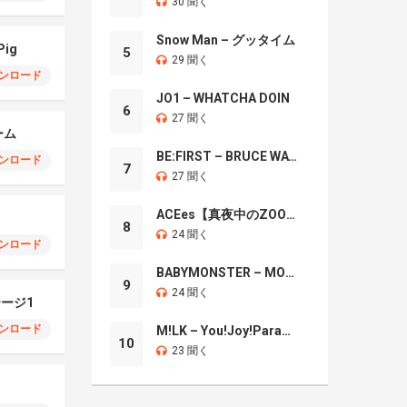
30 聞く
Snow Man – グッタイム
Pig
5
29 聞く
ンロード
JO1 – WHATCHA DOIN
6
27 聞く
ーム
BE:FIRST – BRUCE WAYNE
ンロード
7
27 聞く
ACEes【真夜中のZOO】
8
24 聞く
ンロード
BABYMONSTER – MOON
9
24 聞く
テージ1
ンロード
M!LK – You!Joy!Parade!
10
23 聞く