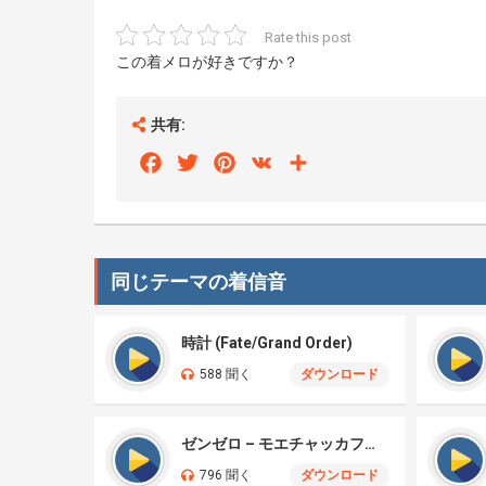
Rate this post
この着メロが好きですか？
共有:
Facebook
Twitter
Pinterest
VK
Share
同じテーマの着信音
時計 (Fate/Grand Order)
588 聞く
ダウンロード
ゼンゼロ – モエチャッカファイア – エレンジョー (cover)
796 聞く
ダウンロード