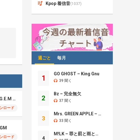
Kpop 着信音
(1037)
週ごと
毎月
GO GHOST – King Gnu
1
39 聞く
Bz – 完全無欠
2
League of Legends, G.E.M – Sacrifice
37 聞く
ンロード
Mrs. GREEN APPLE – Brand New
3
33 聞く
GM
M!LK – 罪と罰と雨とキス
ンロード
4