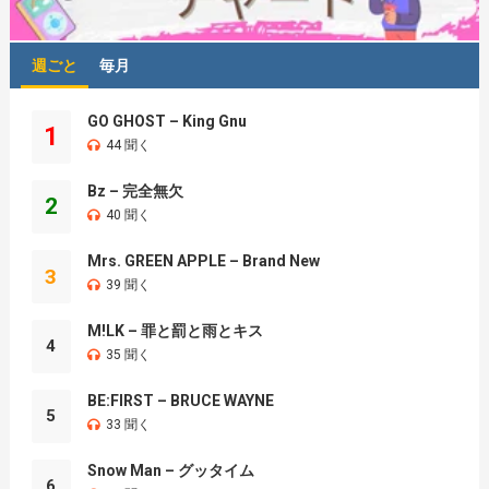
週ごと
毎月
GO GHOST – King Gnu
1
44 聞く
Bz – 完全無欠
2
40 聞く
Mrs. GREEN APPLE – Brand New
3
39 聞く
M!LK – 罪と罰と雨とキス
4
35 聞く
BE:FIRST – BRUCE WAYNE
5
33 聞く
Snow Man – グッタイム
6