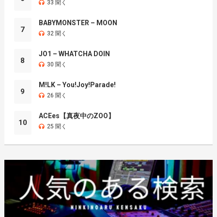
33 聞く
BABYMONSTER – MOON
7
32 聞く
JO1 – WHATCHA DOIN
8
30 聞く
M!LK – You!Joy!Parade!
9
26 聞く
ACEes【真夜中のZOO】
10
25 聞く