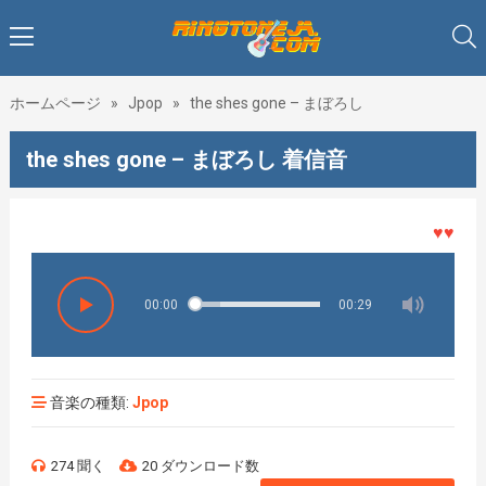
ホームページ
»
Jpop
»
the shes gone – まぼろし
the shes gone – まぼろし 着信音
♥♥♥着メ
00:00
00:29
音楽の種類:
Jpop
274 聞く
20 ダウンロード数