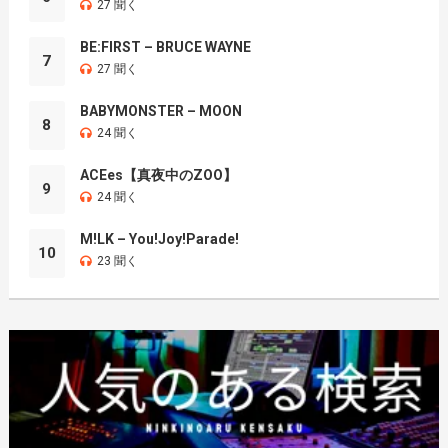
27 聞く
BE:FIRST – BRUCE WAYNE
7
27 聞く
BABYMONSTER – MOON
8
24 聞く
ACEes【真夜中のZOO】
9
24 聞く
M!LK – You!Joy!Parade!
10
23 聞く