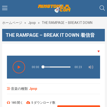
ホームページ
»
Jpop
»
THE RAMPAGE – BREAK IT DOWN
THE RAMPAGE – BREAK IT DOWN 着信音
♥♥♥着メ
00:00
00:23
音楽の種類:
Jpop
185 聞く
5 ダウンロード数