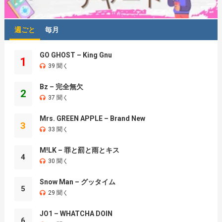
週ごと
毎月
GO GHOST – King Gnu
1
39 聞く
Bz – 完全無欠
2
37 聞く
Mrs. GREEN APPLE – Brand New
3
33 聞く
M!LK – 罪と罰と雨とキス
4
30 聞く
Snow Man – グッタイム
5
29 聞く
JO1 – WHATCHA DOIN
6