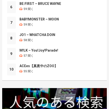
BE:FIRST – BRUCE WAYNE
6
59 聞く
BABYMONSTER – MOON
7
59 聞く
JO1 – WHATCHA DOIN
8
58 聞く
M!LK – You!Joy!Parade!
9
57 聞く
ACEes【真夜中のZOO】
10
55 聞く