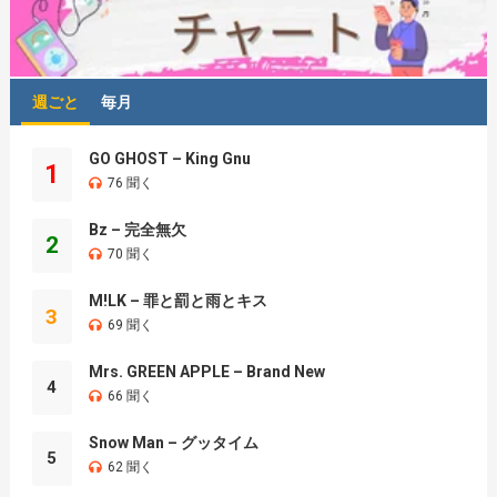
週ごと
毎月
GO GHOST – King Gnu
1
76 聞く
Bz – 完全無欠
2
70 聞く
M!LK – 罪と罰と雨とキス
3
69 聞く
Mrs. GREEN APPLE – Brand New
4
66 聞く
Snow Man – グッタイム
5
62 聞く