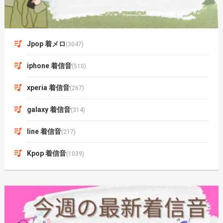
Jpop 着メロ
(3047)
iphone 着信音
(510)
xperia 着信音
(267)
galaxy 着信音
(314)
line 着信音
(217)
Kpop 着信音
(1039)