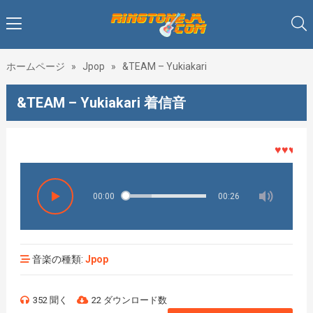
ホームページ
»
Jpop
»
&TEAM – Yukiakari
&TEAM – Yukiakari 着信音
♥♥♥着メロ
00:00
00:26
音楽の種類:
Jpop
352 聞く
22 ダウンロード数