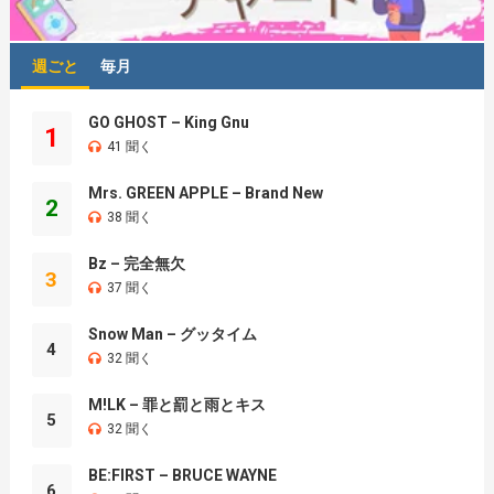
週ごと
毎月
GO GHOST – King Gnu
1
41 聞く
Mrs. GREEN APPLE – Brand New
2
38 聞く
Bz – 完全無欠
3
37 聞く
Snow Man – グッタイム
4
32 聞く
M!LK – 罪と罰と雨とキス
5
32 聞く
BE:FIRST – BRUCE WAYNE
6