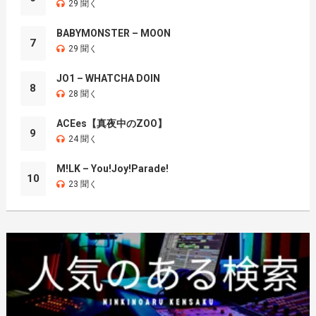
29 聞く
BABYMONSTER – MOON
7
29 聞く
JO1 – WHATCHA DOIN
8
28 聞く
ACEes【真夜中のZOO】
9
24 聞く
M!LK – You!Joy!Parade!
10
23 聞く