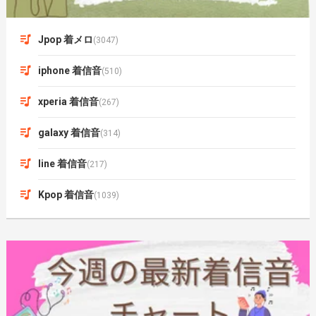
Jpop 着メロ
(3047)
iphone 着信音
(510)
xperia 着信音
(267)
galaxy 着信音
(314)
line 着信音
(217)
Kpop 着信音
(1039)