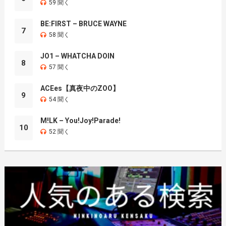
59 聞く
BE:FIRST – BRUCE WAYNE
7
58 聞く
JO1 – WHATCHA DOIN
8
57 聞く
ACEes【真夜中のZOO】
9
54 聞く
M!LK – You!Joy!Parade!
10
52 聞く