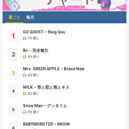
週ごと
毎月
GO GHOST – King Gnu
1
75 聞く
Bz – 完全無欠
2
69 聞く
Mrs. GREEN APPLE – Brand New
3
65 聞く
M!LK – 罪と罰と雨とキス
4
63 聞く
Snow Man – グッタイム
5
59 聞く
BABYMONSTER – MOON
6