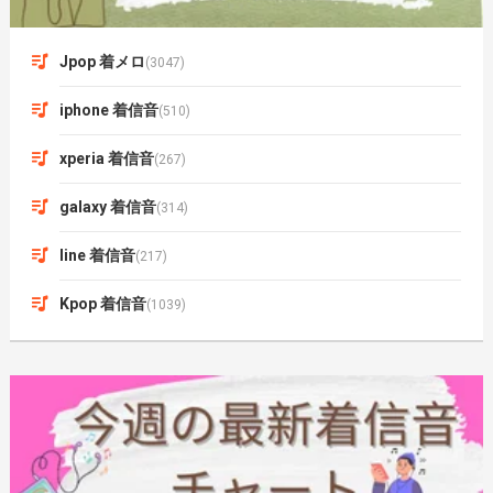
Jpop 着メロ
(3047)
iphone 着信音
(510)
xperia 着信音
(267)
galaxy 着信音
(314)
line 着信音
(217)
Kpop 着信音
(1039)