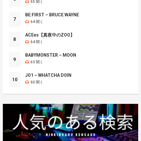
65 聞く
BE:FIRST – BRUCE WAYNE
7
64 聞く
ACEes【真夜中のZOO】
8
64 聞く
BABYMONSTER – MOON
9
63 聞く
JO1 – WHATCHA DOIN
10
60 聞く