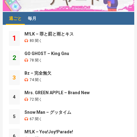
週ごと
毎月
M!LK – 罪と罰と雨とキス
1
80 聞く
GO GHOST – King Gnu
2
78 聞く
Bz – 完全無欠
3
74 聞く
Mrs. GREEN APPLE – Brand New
4
72 聞く
Snow Man – グッタイム
5
67 聞く
M!LK – You!Joy!Parade!
6