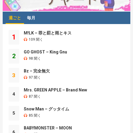
週ごと
毎月
M!LK – 罪と罰と雨とキス
1
109 聞く
GO GHOST – King Gnu
2
98 聞く
Bz – 完全無欠
3
97 聞く
Mrs. GREEN APPLE – Brand New
4
87 聞く
Snow Man – グッタイム
5
85 聞く
BABYMONSTER – MOON
6