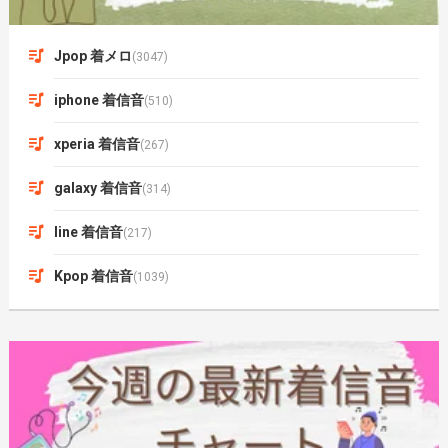
Jpop 着メロ
(3047)
iphone 着信音
(510)
xperia 着信音
(267)
galaxy 着信音
(314)
line 着信音
(217)
Kpop 着信音
(1039)