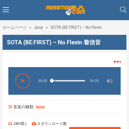
ホームページ
»
Jpop
»
SOTA (BE:FIRST) – No Flexin
SOTA (BE:FIRST) – No Flexin 着信音
♥♥♥着メロ
00:00
00:33
音楽の種類:
Jpop
289 聞く
5 ダウンロード数