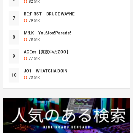
82 聞く
BE:FIRST – BRUCE WAYNE
7
79 聞く
M!LK – You!Joy!Parade!
8
78 聞く
ACEes【真夜中のZOO】
9
77 聞く
JO1 – WHATCHA DOIN
10
73 聞く