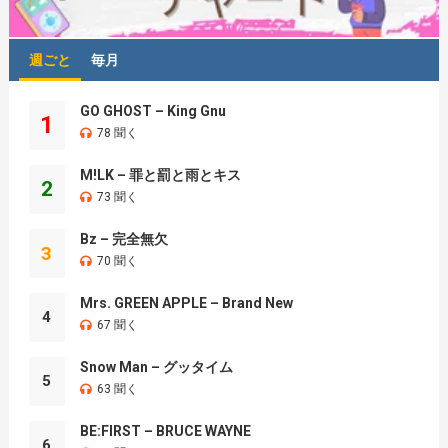
週ごと
毎月
GO GHOST – King Gnu
1
78 聞く
M!LK – 罪と罰と雨とキス
2
73 聞く
Bz – 完全無欠
3
70 聞く
Mrs. GREEN APPLE – Brand New
4
67 聞く
Snow Man – グッタイム
5
63 聞く
BE:FIRST – BRUCE WAYNE
6