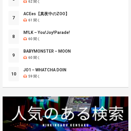
62 聞く
ACEes【真夜中のZOO】
7
61 聞く
M!LK – You!Joy!Parade!
8
60 聞く
BABYMONSTER – MOON
9
60 聞く
JO1 – WHATCHA DOIN
10
59 聞く