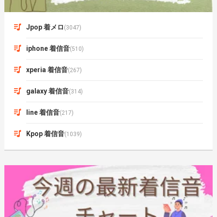
Jpop 着メロ
(3047)
iphone 着信音
(510)
xperia 着信音
(267)
galaxy 着信音
(314)
line 着信音
(217)
Kpop 着信音
(1039)