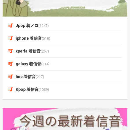
Jpop 着メロ
(3047)
iphone 着信音
(510)
xperia 着信音
(267)
galaxy 着信音
(314)
line 着信音
(217)
Kpop 着信音
(1039)