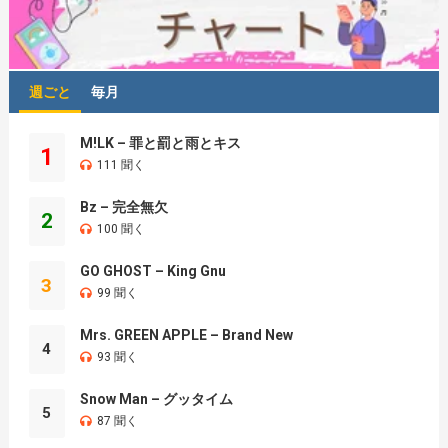
週ごと
毎月
M!LK – 罪と罰と雨とキス
1
111 聞く
Bz – 完全無欠
2
100 聞く
GO GHOST – King Gnu
3
99 聞く
Mrs. GREEN APPLE – Brand New
4
93 聞く
Snow Man – グッタイム
5
87 聞く