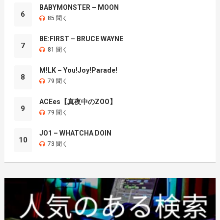
BABYMONSTER – MOON
6
85 聞く
BE:FIRST – BRUCE WAYNE
7
81 聞く
M!LK – You!Joy!Parade!
8
79 聞く
ACEes【真夜中のZOO】
9
79 聞く
JO1 – WHATCHA DOIN
10
73 聞く