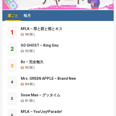
週ごと
毎月
M!LK – 罪と罰と雨とキス
1
98 聞く
GO GHOST – King Gnu
2
93 聞く
Bz – 完全無欠
3
90 聞く
Mrs. GREEN APPLE – Brand New
4
84 聞く
Snow Man – グッタイム
5
81 聞く
M!LK – You!Joy!Parade!
6