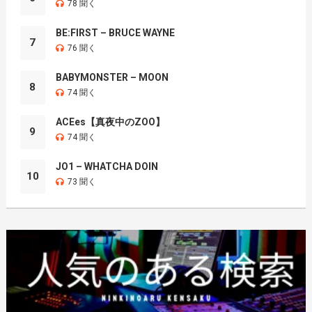
78 聞く
BE:FIRST – BRUCE WAYNE
7
76 聞く
BABYMONSTER – MOON
8
74 聞く
ACEes【真夜中のZOO】
9
74 聞く
JO1 – WHATCHA DOIN
10
73 聞く