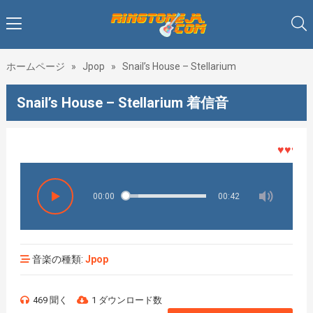
ホームページ
»
Jpop
»
Snail’s House – Stellarium
Snail’s House – Stellarium 着信音
♥♥♥着メ
00:00
00:42
音楽の種類:
Jpop
469 聞く
1 ダウンロード数