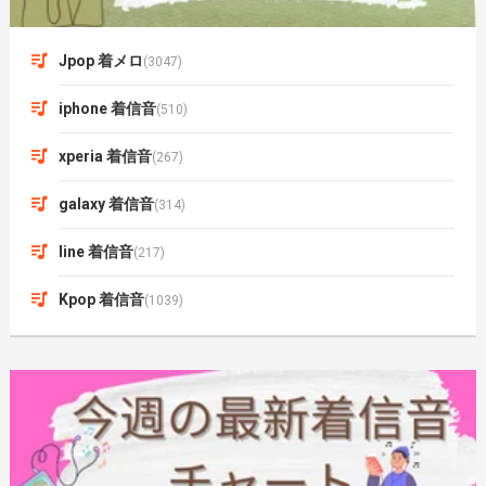
Jpop 着メロ
(3047)
iphone 着信音
(510)
xperia 着信音
(267)
galaxy 着信音
(314)
line 着信音
(217)
Kpop 着信音
(1039)