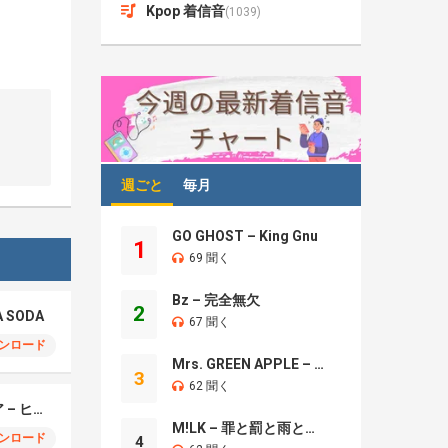
Kpop 着信音
(1039)
週ごと
毎月
GO GHOST – King Gnu
1
69 聞く
Bz – 完全無欠
2
A SODA
67 聞く
ンロード
Mrs. GREEN APPLE – Brand New
3
62 聞く
モエチャッカファイア – ヒューゴ、狛野真斗、ライト、セヴェリアン (Cover )
M!LK – 罪と罰と雨とキス
ンロード
4