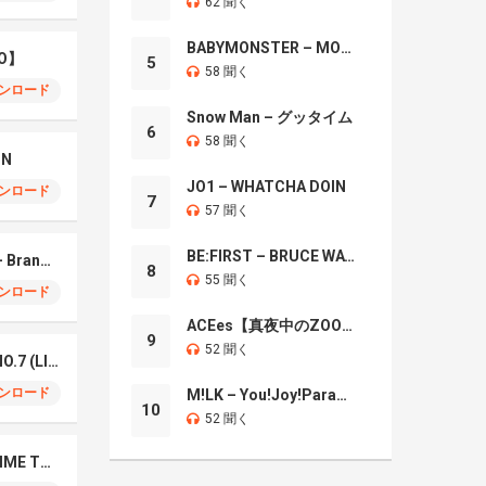
62 聞く
BABYMONSTER – MOON
O】
5
58 聞く
ンロード
Snow Man – グッタイム
6
58 聞く
IN
JO1 – WHATCHA DOIN
ンロード
7
57 聞く
BE:FIRST – BRUCE WAYNE
Mrs. GREEN APPLE – Brand New
8
55 聞く
ンロード
ACEes【真夜中のZOO】
9
52 聞く
Mrs. Green Apple – NO.7 (LIVE)
ンロード
M!LK – You!Joy!Parade!
10
52 聞く
Naniwa Danshi – GIMME THE DAY