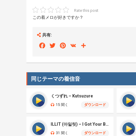
Rate this post
この着メロが好きですか？
共有:
Facebook
Twitter
Pinterest
VK
Share
同じテーマの着信音
くつずれ – Kutsuzure
15 聞く
ダウンロード
ILLIT (아일릿) – I Got Your Back
31 聞く
ダウンロード