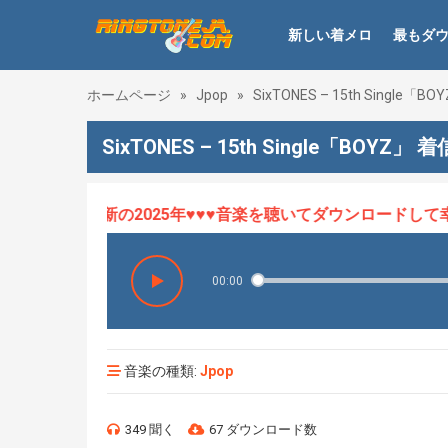
新しい着メロ
最もダ
ホームページ
»
Jpop
»
SixTONES – 15th Single「BO
SixTONES – 15th Single「BOYZ」 
ロHOT、最新の2025年♥♥♥音楽を聴いてダウンロードして幸せ
00:00
音楽の種類:
Jpop
349 聞く
67 ダウンロード数