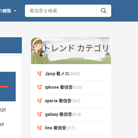
の種類
Jpop 着メロ
(3047)
iphone 着信音
(510)
xperia 着信音
(267)
galaxy 着信音
(314)
line 着信音
(217)