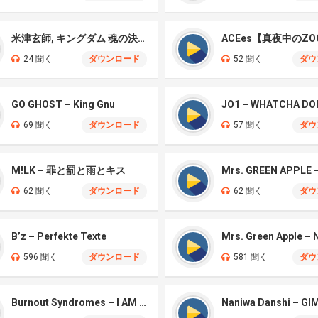
米津玄師, キングダム 魂の決戦 – 公開記念PV
ACEes【真夜中のZO
24 聞く
ダウンロード
52 聞く
ダウ
GO GHOST – King Gnu
JO1 – WHATCHA DO
69 聞く
ダウンロード
57 聞く
ダウ
M!LK – 罪と罰と雨とキス
62 聞く
ダウンロード
62 聞く
ダウ
B’z – Perfekte Texte
596 聞く
ダウンロード
581 聞く
ダウ
Burnout Syndromes – I AM A HERO