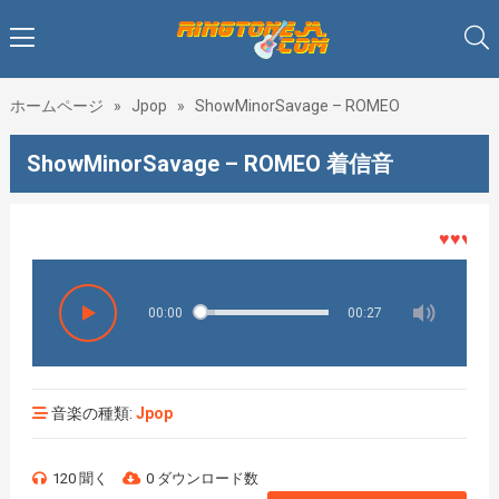
ホームページ
»
Jpop
»
ShowMinorSavage – ROMEO
ShowMinorSavage – ROMEO 着信音
♥♥♥着メ
00:00
00:27
音楽の種類:
Jpop
120 聞く
0 ダウンロード数