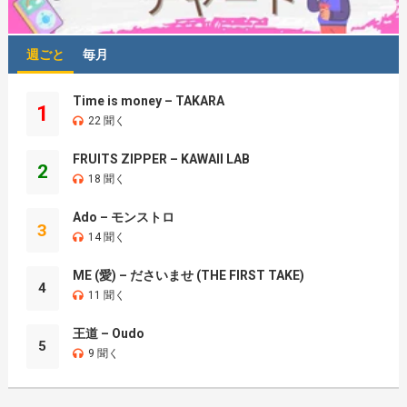
週ごと
毎月
Time is money – TAKARA
1
22 聞く
FRUITS ZIPPER – KAWAII LAB
2
18 聞く
Ado – モンストロ
3
14 聞く
ME (愛) – ださいませ (THE FIRST TAKE)
4
11 聞く
王道 – Oudo
5
9 聞く