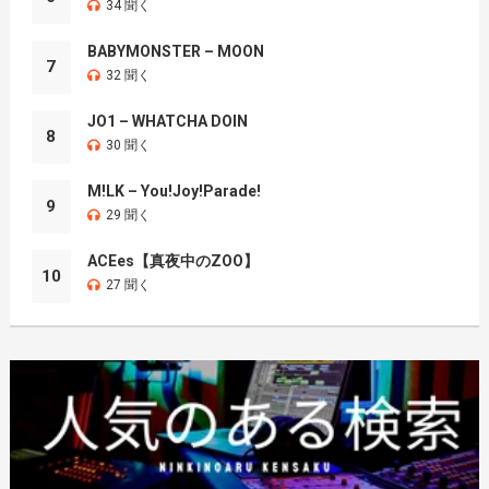
34 聞く
BABYMONSTER – MOON
7
32 聞く
JO1 – WHATCHA DOIN
8
30 聞く
M!LK – You!Joy!Parade!
9
29 聞く
ACEes【真夜中のZOO】
10
27 聞く