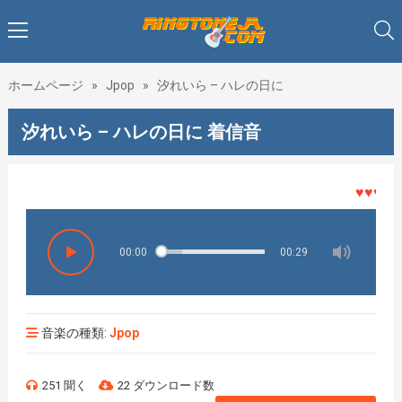
ホームページ
»
Jpop
»
汐れいら – ハレの日に
汐れいら – ハレの日に 着信音
♥♥♥着メ
00:00
00:29
音楽の種類:
Jpop
251 聞く
22 ダウンロード数