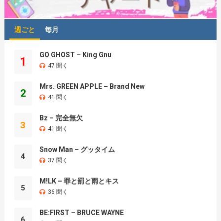
週ごと
毎月
GO GHOST – King Gnu
1
47 聞く
Mrs. GREEN APPLE – Brand New
2
41 聞く
Bz – 完全無欠
3
41 聞く
Snow Man – グッタイム
4
37 聞く
M!LK – 罪と罰と雨とキス
5
36 聞く
BE:FIRST – BRUCE WAYNE
6