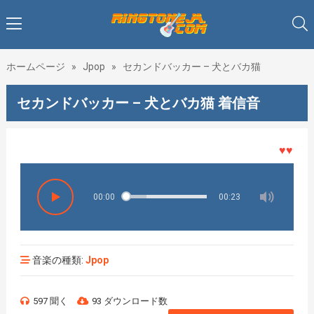
ホームページ
»
Jpop
»
セカンドバッカー – 犬とバカ猫
セカンドバッカー – 犬とバカ猫 着信音
♥♥♥着メ
00:00
00:23
音楽の種類:
Jpop
597 聞く
93 ダウンロード数