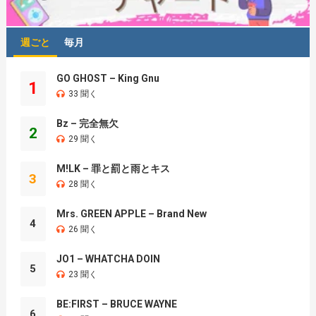
週ごと
毎月
GO GHOST – King Gnu
1
33 聞く
Bz – 完全無欠
2
29 聞く
M!LK – 罪と罰と雨とキス
3
28 聞く
Mrs. GREEN APPLE – Brand New
4
26 聞く
JO1 – WHATCHA DOIN
5
23 聞く
BE:FIRST – BRUCE WAYNE
6