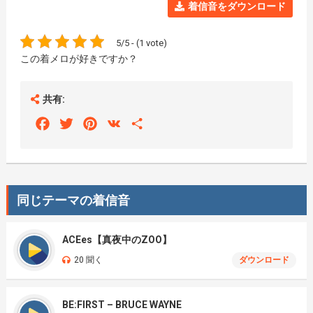
着信音をダウンロード
5/5 - (1 vote)
この着メロが好きですか？
共有:
Facebook
Twitter
Pinterest
VK
Share
同じテーマの着信音
ACEes【真夜中のZOO】
20 聞く
ダウンロード
BE:FIRST – BRUCE WAYNE