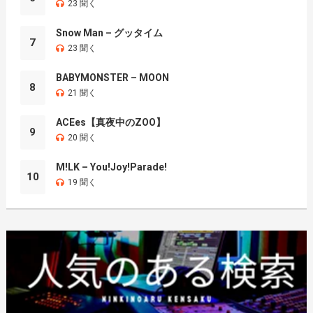
23 聞く
Snow Man – グッタイム
7
23 聞く
BABYMONSTER – MOON
8
21 聞く
ACEes【真夜中のZOO】
9
20 聞く
M!LK – You!Joy!Parade!
10
19 聞く