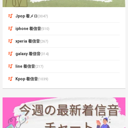
Jpop 着メロ
(3047)
iphone 着信音
(510)
xperia 着信音
(267)
galaxy 着信音
(314)
line 着信音
(217)
Kpop 着信音
(1039)