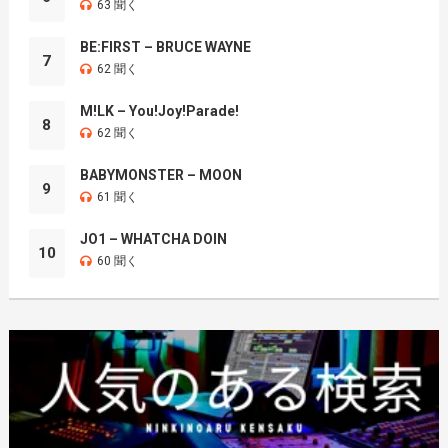
63 聞く
BE:FIRST – BRUCE WAYNE
7
62 聞く
M!LK – You!Joy!Parade!
8
62 聞く
BABYMONSTER – MOON
9
61 聞く
JO1 – WHATCHA DOIN
10
60 聞く