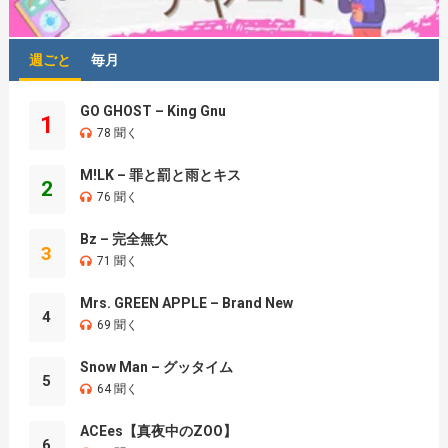
週ごと
毎月
GO GHOST – King Gnu
1
78 聞く
M!LK – 罪と罰と雨とキス
2
76 聞く
Bz – 完全無欠
3
71 聞く
Mrs. GREEN APPLE – Brand New
4
69 聞く
Snow Man – グッタイム
5
64 聞く
ACEes【真夜中のZOO】
6