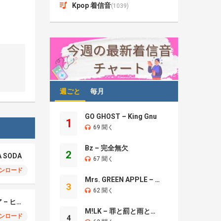
Kpop 着信音
(1039)
週ごと
毎月
GO GHOST – King Gnu
1
69 聞く
Bz – 完全無欠
2
A SODA
67 聞く
ンロード
Mrs. GREEN APPLE – Brand New
3
62 聞く
モエチャッカファイア – ヒューゴ、狛野真斗、ライト、セヴェリアン (Cover )
M!LK – 罪と罰と雨とキス
ンロード
4