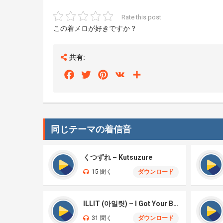
Rate this post
この着メロが好きですか？
共有:
Facebook
Twitter
Pinterest
VK
Share
同じテーマの着信音
くつずれ – Kutsuzure
15 聞く
ダウンロード
ILLIT (아일릿) – I Got Your Back
31 聞く
ダウンロード