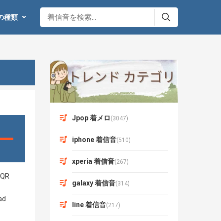
の種類
Jpop 着メロ
(3047)
iphone 着信音
(510)
xperia 着信音
(267)
galaxy 着信音
(314)
line 着信音
(217)