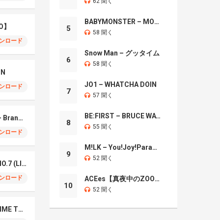
62 聞く
BABYMONSTER – MOON
O】
5
58 聞く
ンロード
Snow Man – グッタイム
6
58 聞く
IN
JO1 – WHATCHA DOIN
ンロード
7
57 聞く
BE:FIRST – BRUCE WAYNE
Mrs. GREEN APPLE – Brand New
8
55 聞く
ンロード
M!LK – You!Joy!Parade!
9
52 聞く
Mrs. Green Apple – NO.7 (LIVE)
ンロード
ACEes【真夜中のZOO】
10
52 聞く
Naniwa Danshi – GIMME THE DAY