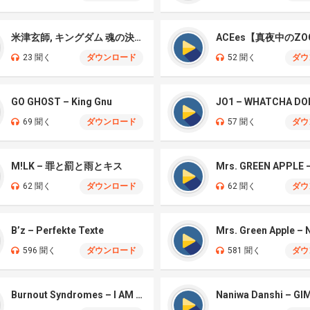
米津玄師, キングダム 魂の決戦 – 公開記念PV
ACEes【真夜中のZO
23 聞く
ダウンロード
52 聞く
ダウ
GO GHOST – King Gnu
JO1 – WHATCHA DO
69 聞く
ダウンロード
57 聞く
ダウ
M!LK – 罪と罰と雨とキス
62 聞く
ダウンロード
62 聞く
ダウ
B’z – Perfekte Texte
596 聞く
ダウンロード
581 聞く
ダウ
Burnout Syndromes – I AM A HERO