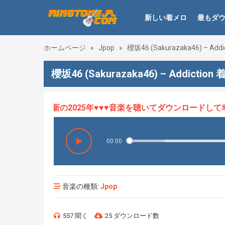
新しい着メロ
最もダ
ホームページ
»
Jpop
»
櫻坂46 (Sakurazaka46) – Addi
櫻坂46 (Sakurazaka46) – Addiction
ロHOT、最新の2025年♥♥♥音楽を聴いてダウンロードして幸せ
00:00
音楽の種類:
Jpop
557 聞く
25 ダウンロード数