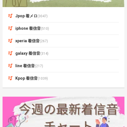
Jpop 着メロ
(3047)
iphone 着信音
(510)
xperia 着信音
(267)
galaxy 着信音
(314)
line 着信音
(217)
Kpop 着信音
(1039)