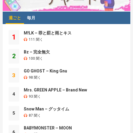
週ごと
毎月
M!LK – 罪と罰と雨とキス
1
111 聞く
Bz – 完全無欠
2
100 聞く
GO GHOST – King Gnu
3
98 聞く
Mrs. GREEN APPLE – Brand New
4
93 聞く
Snow Man – グッタイム
5
87 聞く
BABYMONSTER – MOON
6