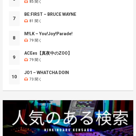
85 聞く
BE:FIRST – BRUCE WAYNE
7
81 聞く
M!LK – You!Joy!Parade!
8
79 聞く
ACEes【真夜中のZOO】
9
79 聞く
JO1 – WHATCHA DOIN
10
73 聞く