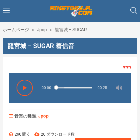
ホームページ
»
Jpop
»
龍宮城 – SUGAR
龍宮城 – SUGAR 着信音
♥♥♥着メロ
00:00
00:25
音楽の種類:
Jpop
290 聞く
20 ダウンロード数