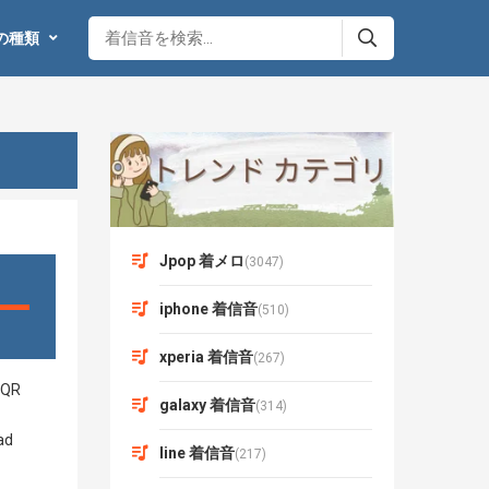
の種類
Jpop 着メロ
(3047)
iphone 着信音
(510)
xperia 着信音
(267)
galaxy 着信音
(314)
line 着信音
(217)