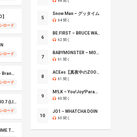
68 聞く
Snow Man – グッタイム
O】
5
64 聞く
ンロード
BE:FIRST – BRUCE WAYNE
6
62 聞く
IN
BABYMONSTER – MOON
ンロード
7
61 聞く
ACEes【真夜中のZOO】
Mrs. GREEN APPLE – Brand New
8
61 聞く
ンロード
M!LK – You!Joy!Parade!
9
60 聞く
Mrs. Green Apple – NO.7 (LIVE)
ンロード
JO1 – WHATCHA DOIN
10
60 聞く
Naniwa Danshi – GIMME THE DAY