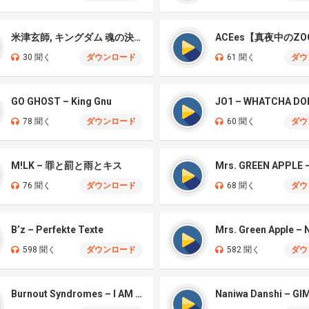
米津玄師, キングダム 魂の決戦 – 公開記念PV
ACEes【真夜中のZO
30 聞く
ダウンロード
61 聞く
ダウ
GO GHOST – King Gnu
JO1 – WHATCHA DO
78 聞く
ダウンロード
60 聞く
ダウ
M!LK – 罪と罰と雨とキス
76 聞く
ダウンロード
68 聞く
ダウ
B’z – Perfekte Texte
598 聞く
ダウンロード
582 聞く
ダウ
Burnout Syndromes – I AM A HERO