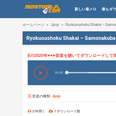
新しい着メロ
最もダ
ホームページ
»
Jpop
»
Ryokuoushoku Shakai – Samo
Ryokuoushoku Shakai – Samonakub
ロHOT、最新の2025年♥♥♥音楽を聴いてダウンロードして幸せ
00:00
音楽の種類:
Jpop
378 聞く
7 ダウンロード数