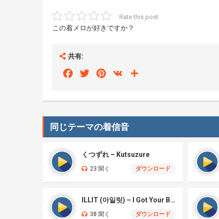
Rate this post
この着メロが好きですか？
共有:
Facebook
Twitter
Pinterest
VK
Share
同じテーマの着信音
くつずれ – Kutsuzure
23 聞く
ダウンロード
ILLIT (아일릿) – I Got Your Back
38 聞く
ダウンロード