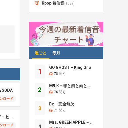
Kpop 着信音
(1039)
週ごと
毎月
GO GHOST – King Gnu
1
78 聞く
M!LK – 罪と罰と雨とキス
2
A SODA
76 聞く
ンロード
Bz – 完全無欠
3
71 聞く
モエチャッカファイア – ヒューゴ、狛野真斗、ライト、セヴェリアン (Cover )
Mrs. GREEN APPLE – Brand New
ンロード
4