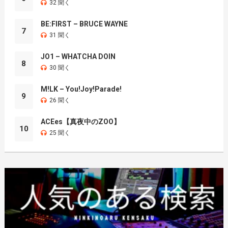
32 聞く
BE:FIRST – BRUCE WAYNE
7
31 聞く
JO1 – WHATCHA DOIN
8
30 聞く
M!LK – You!Joy!Parade!
9
26 聞く
ACEes【真夜中のZOO】
10
25 聞く