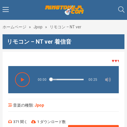
ホームページ
»
Jpop
»
リモコン – NT ver
リモコン – NT ver 着信音
♥♥♥着メ
00:00
00:25
音楽の種類:
Jpop
371 聞く
1 ダウンロード数