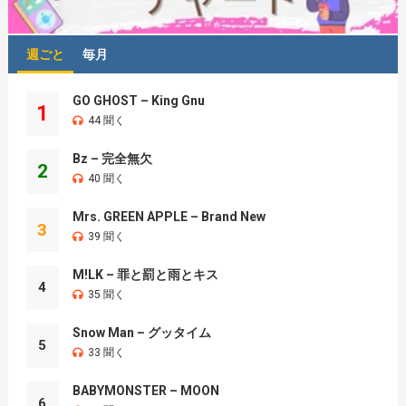
週ごと
毎月
GO GHOST – King Gnu
1
44 聞く
Bz – 完全無欠
2
40 聞く
Mrs. GREEN APPLE – Brand New
3
39 聞く
M!LK – 罪と罰と雨とキス
4
35 聞く
Snow Man – グッタイム
5
33 聞く
BABYMONSTER – MOON
6