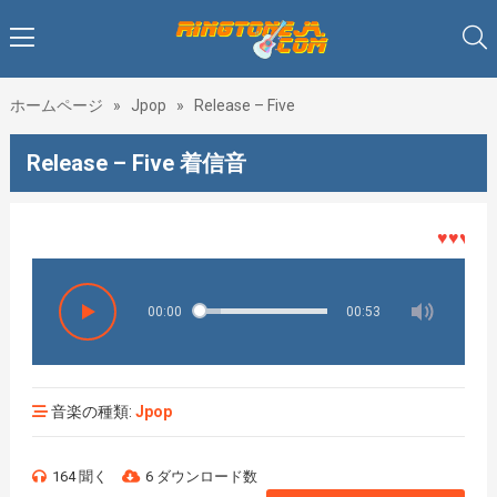
ホームページ
»
Jpop
»
Release – Five
Release – Five 着信音
♥♥♥着メロ
00:00
00:53
音楽の種類:
Jpop
164 聞く
6 ダウンロード数