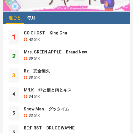
週ごと
毎月
GO GHOST – King Gnu
1
43 聞く
Mrs. GREEN APPLE – Brand New
2
39 聞く
Bz – 完全無欠
3
38 聞く
M!LK – 罪と罰と雨とキス
4
34 聞く
Snow Man – グッタイム
5
33 聞く
BE:FIRST – BRUCE WAYNE
6