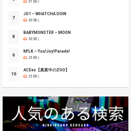
31 聞く
JO1 – WHATCHA DOIN
7
30 聞く
BABYMONSTER – MOON
8
30 聞く
M!LK – You!Joy!Parade!
9
25 聞く
ACEes【真夜中のZOO】
10
25 聞く