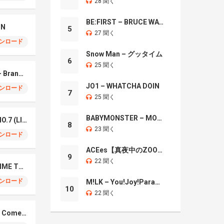
28 聞く
BE:FIRST – BRUCE WAYNE
IN
5
27 聞く
ンロード
Snow Man – グッタイム
6
25 聞く
Mrs. GREEN APPLE – Brand New
JO1 – WHATCHA DOIN
ンロード
7
25 聞く
BABYMONSTER – MOON
Mrs. Green Apple – NO.7 (LIVE)
8
23 聞く
ンロード
ACEes【真夜中のZOO】
9
22 聞く
Naniwa Danshi – GIMME THE DAY
ンロード
M!LK – You!Joy!Parade!
10
22 聞く
Elmiene, Fujii Kaze – Comets Gold