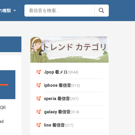
の種類
Jpop 着メロ
(3044)
iphone 着信音
(510)
xperia 着信音
(267)
galaxy 着信音
(314)
line 着信音
(217)