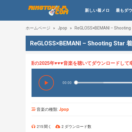
新しい着メロ
最もダ
ホームページ
»
Jpop
»
ReGLOSS×BEMANI – Shooting 
ReGLOSS×BEMANI – Shooting Star
ロHOT、最新の2025年♥♥♥音楽を聴いてダウンロードして幸せ
00:00
音楽の種類:
Jpop
215 聞く
2 ダウンロード数