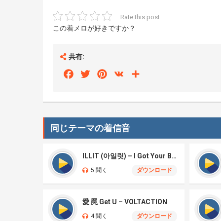
Rate this post
この着メロが好きですか？
共有:
Facebook
Twitter
Pinterest
VK
Share
同じテーマの着信音
ILLIT (아일릿) – I Got Your Back
5 聞く
ダウンロード
愛 罠 Get U – VOLTACTION
4 聞く
ダウンロード