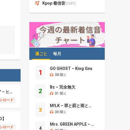
Kpop 着信音
(1037)
週ごと
毎月
GO GHOST – King Gnu
1
38 聞く
Bz – 完全無欠
2
モエチャッカファイア – ヒューゴ、狛野真斗、ライト、セヴェリアン (Cover )
31 聞く
ンロード
M!LK – 罪と罰と雨とキス
3
30 聞く
O】
Mrs. GREEN APPLE – Brand New
ンロード
4