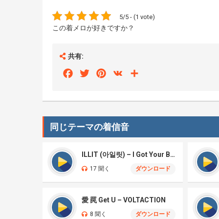
5/5 - (1 vote)
この着メロが好きですか？
共有:
Facebook
Twitter
Pinterest
VK
Share
同じテーマの着信音
ILLIT (아일릿) – I Got Your Back
17 聞く
ダウンロード
愛 罠 Get U – VOLTACTION
8 聞く
ダウンロード