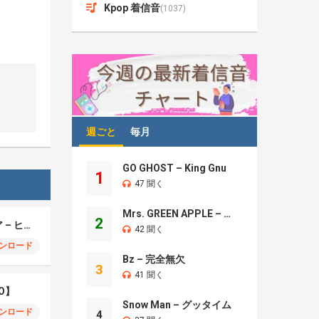
Kpop 着信音
(1037)
週ごと
毎月
GO GHOST – King Gnu
1
47 聞く
Mrs. GREEN APPLE – Brand New
2
モエチャッカファイア – ヒューゴ、狛野真斗、ライト、セヴェリアン (Cover )
42 聞く
ンロード
Bz – 完全無欠
3
41 聞く
O】
Snow Man – グッタイム
ンロード
4