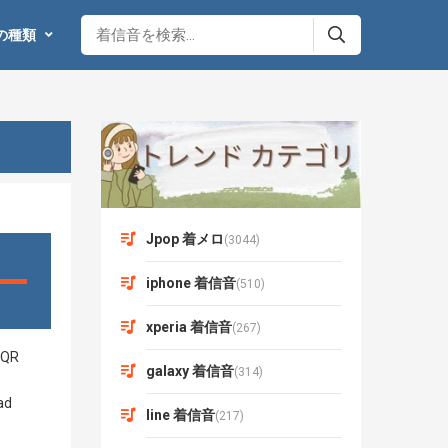
の種類
Jpop 着メロ
(3044)
iphone 着信音
(510)
xperia 着信音
(267)
galaxy 着信音
(314)
line 着信音
(217)