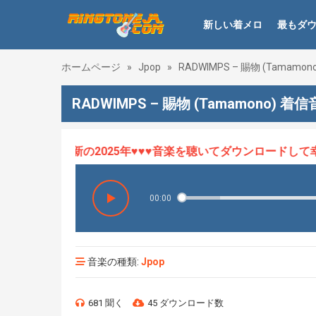
新しい着メロ
最もダ
ホームページ
»
Jpop
»
RADWIMPS – 賜物 (Tamamono
RADWIMPS – 賜物 (Tamamono) 着信
ロHOT、最新の2025年♥♥♥音楽を聴いてダウンロードして幸せ
00:00
音楽の種類:
Jpop
681 聞く
45 ダウンロード数