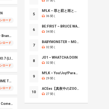
37 聞く
M!LK – 罪と罰と雨とキス
IN
5
36 聞く
ンロード
BE:FIRST – BRUCE WAYNE
6
34 聞く
Mrs. GREEN APPLE – Brand New
BABYMONSTER – MOON
ンロード
7
32 聞く
JO1 – WHATCHA DOIN
Mrs. Green Apple – NO.7 (LIVE)
8
32 聞く
ンロード
M!LK – You!Joy!Parade!
9
29 聞く
Naniwa Danshi – GIMME THE DAY
ンロード
ACEes【真夜中のZOO】
10
27 聞く
Elmiene, Fujii Kaze – Comets Gold