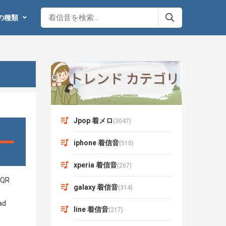
の種類
Jpop 着メロ
(3047)
iphone 着信音
(510)
xperia 着信音
(267)
galaxy 着信音
(314)
line 着信音
(217)