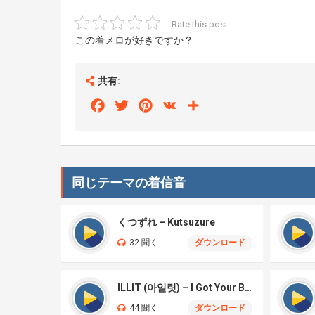
Rate this post
この着メロが好きですか？
共有:
Facebook
Twitter
Pinterest
VK
Share
同じテーマの着信音
くつずれ – Kutsuzure
32 聞く
ダウンロード
ILLIT (아일릿) – I Got Your Back
44 聞く
ダウンロード