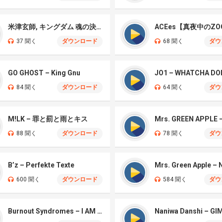
米津玄師, キングダム 魂の決戦 – 公開記念PV
ACEes【真夜中のZO
37 聞く
ダウンロード
68 聞く
ダウ
GO GHOST – King Gnu
JO1 – WHATCHA DO
84 聞く
ダウンロード
64 聞く
ダウ
M!LK – 罪と罰と雨とキス
88 聞く
ダウンロード
78 聞く
ダウ
B’z – Perfekte Texte
600 聞く
ダウンロード
584 聞く
ダウ
Burnout Syndromes – I AM A HERO