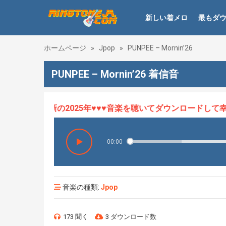
新しい着メロ
最もダ
ホームページ
»
Jpop
»
PUNPEE – Mornin’26
PUNPEE – Mornin’26 着信音
メロHOT、最新の2025年♥♥♥音楽を聴いてダウンロードして幸せ
00:00
音楽の種類:
Jpop
173 聞く
3 ダウンロード数