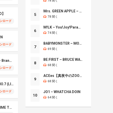
78 聞く
Mrs. GREEN APPLE – Brand New
O】
5
78 聞く
ンロード
M!LK – You!Joy!Parade!
6
74 聞く
IN
BABYMONSTER – MOON
ンロード
7
69 聞く
BE:FIRST – BRUCE WAYNE
Mrs. GREEN APPLE – Brand New
8
68 聞く
ンロード
ACEes【真夜中のZOO】
9
68 聞く
Mrs. Green Apple – NO.7 (LIVE)
ンロード
JO1 – WHATCHA DOIN
10
64 聞く
Naniwa Danshi – GIMME THE DAY