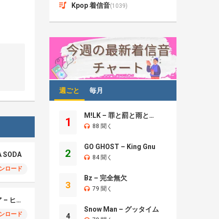
Kpop 着信音
(1039)
週ごと
毎月
M!LK – 罪と罰と雨とキス
1
88 聞く
GO GHOST – King Gnu
2
A SODA
84 聞く
ンロード
Bz – 完全無欠
3
79 聞く
モエチャッカファイア – ヒューゴ、狛野真斗、ライト、セヴェリアン (Cover )
Snow Man – グッタイム
ンロード
4