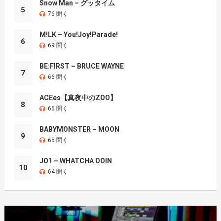
Snow Man – グッタイム
5
76 聞く
M!LK – You!Joy!Parade!
6
69 聞く
BE:FIRST – BRUCE WAYNE
7
66 聞く
ACEes【真夜中のZOO】
8
66 聞く
BABYMONSTER – MOON
9
65 聞く
JO1 – WHATCHA DOIN
10
64 聞く