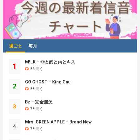
週ごと
毎月
M!LK – 罪と罰と雨とキス
1
86 聞く
GO GHOST – King Gnu
2
83 聞く
Bz – 完全無欠
3
78 聞く
Mrs. GREEN APPLE – Brand New
4
78 聞く