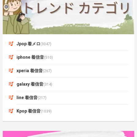
Jpop 着メロ
(3047)
iphone 着信音
(510)
xperia 着信音
(267)
galaxy 着信音
(314)
line 着信音
(217)
Kpop 着信音
(1039)