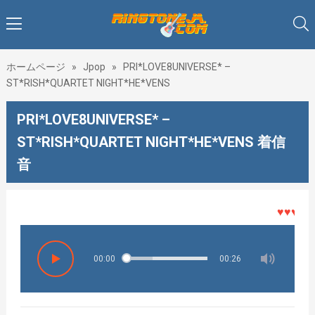
ホームページ
»
Jpop
»
PRI*LOVE8UNIVERSE* –
ST*RISH*QUARTET NIGHT*HE*VENS
PRI*LOVE8UNIVERSE* –
ST*RISH*QUARTET NIGHT*HE*VENS 着信
音
♥♥♥着メロ
00:00
00:26