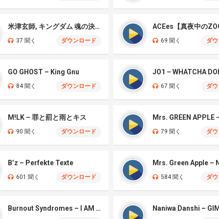
米津玄師, キングダム 魂の決戦 – 公開記念PV
ACEes【真夜中のZO
37 聞く
ダウンロード
69 聞く
ダウ
GO GHOST – King Gnu
JO1 – WHATCHA DO
84 聞く
ダウンロード
67 聞く
ダウ
M!LK – 罪と罰と雨とキス
90 聞く
ダウンロード
79 聞く
ダウ
B’z – Perfekte Texte
601 聞く
ダウンロード
584 聞く
ダウ
Burnout Syndromes – I AM A HERO