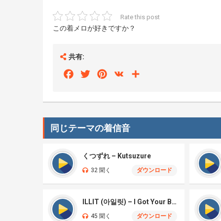
Rate this post
この着メロが好きですか？
共有:
Facebook
Twitter
Pinterest
VK
Share
同じテーマの着信音
くつずれ – Kutsuzure
32 聞く
ダウンロード
ILLIT (아일릿) – I Got Your Back
45 聞く
ダウンロード