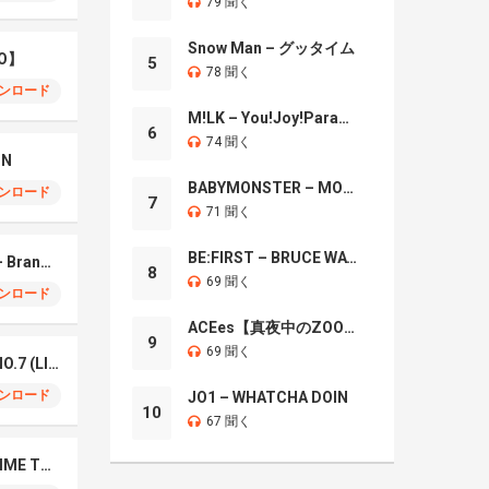
79 聞く
Snow Man – グッタイム
O】
5
78 聞く
ンロード
M!LK – You!Joy!Parade!
6
74 聞く
IN
BABYMONSTER – MOON
ンロード
7
71 聞く
BE:FIRST – BRUCE WAYNE
Mrs. GREEN APPLE – Brand New
8
69 聞く
ンロード
ACEes【真夜中のZOO】
9
69 聞く
Mrs. Green Apple – NO.7 (LIVE)
ンロード
JO1 – WHATCHA DOIN
10
67 聞く
Naniwa Danshi – GIMME THE DAY