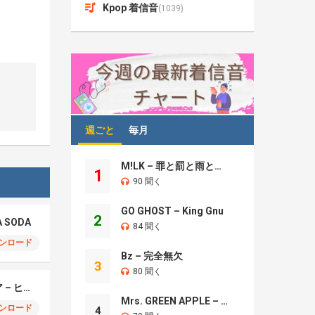
Kpop 着信音
(1039)
週ごと
毎月
M!LK – 罪と罰と雨とキス
1
90 聞く
GO GHOST – King Gnu
2
A SODA
84 聞く
ンロード
Bz – 完全無欠
3
80 聞く
モエチャッカファイア – ヒューゴ、狛野真斗、ライト、セヴェリアン (Cover )
Mrs. GREEN APPLE – Brand New
ンロード
4