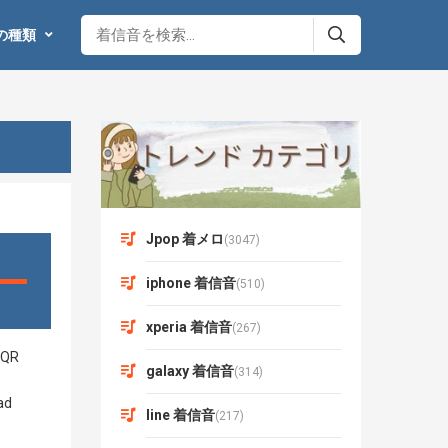
の種類
Jpop 着メロ
(3047)
iphone 着信音
(510)
xperia 着信音
(267)
galaxy 着信音
(314)
line 着信音
(217)