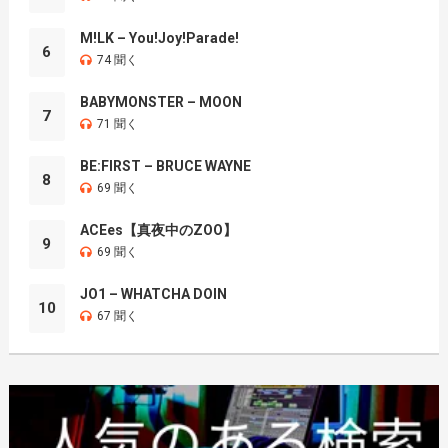
M!LK – You!Joy!Parade!
6
74 聞く
BABYMONSTER – MOON
7
71 聞く
BE:FIRST – BRUCE WAYNE
8
69 聞く
ACEes【真夜中のZOO】
9
69 聞く
JO1 – WHATCHA DOIN
10
67 聞く