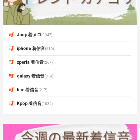
Jpop 着メロ
(3047)
iphone 着信音
(510)
xperia 着信音
(267)
galaxy 着信音
(314)
line 着信音
(217)
Kpop 着信音
(1039)