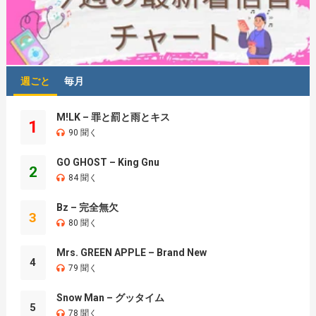
週ごと
毎月
M!LK – 罪と罰と雨とキス
1
90 聞く
GO GHOST – King Gnu
2
84 聞く
Bz – 完全無欠
3
80 聞く
Mrs. GREEN APPLE – Brand New
4
79 聞く
Snow Man – グッタイム
5
78 聞く