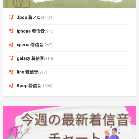
Jpop 着メロ
(3047)
iphone 着信音
(510)
xperia 着信音
(267)
galaxy 着信音
(314)
line 着信音
(217)
Kpop 着信音
(1039)