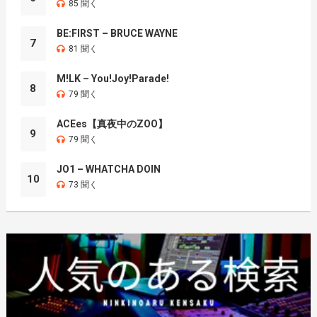
85 聞く
BE:FIRST – BRUCE WAYNE
7
81 聞く
M!LK – You!Joy!Parade!
8
79 聞く
ACEes【真夜中のZOO】
9
79 聞く
JO1 – WHATCHA DOIN
10
73 聞く