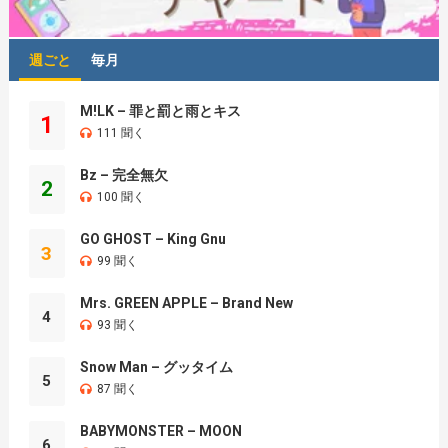
週ごと
毎月
M!LK – 罪と罰と雨とキス
1
111 聞く
Bz – 完全無欠
2
100 聞く
GO GHOST – King Gnu
3
99 聞く
Mrs. GREEN APPLE – Brand New
4
93 聞く
Snow Man – グッタイム
5
87 聞く
BABYMONSTER – MOON
6