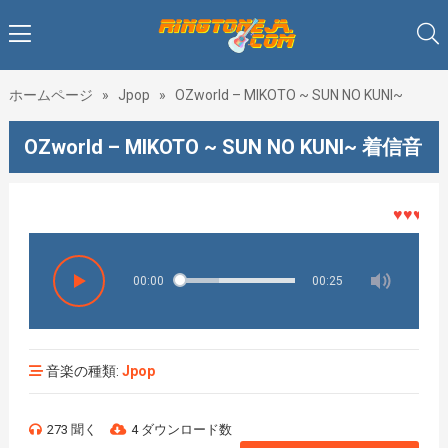
ホームページ
»
Jpop
»
OZworld – MIKOTO ~ SUN NO KUNI~
OZworld – MIKOTO ~ SUN NO KUNI~ 着信音
♥♥♥着メロ
00:00
00:25
音楽の種類:
Jpop
273 聞く
4 ダウンロード数