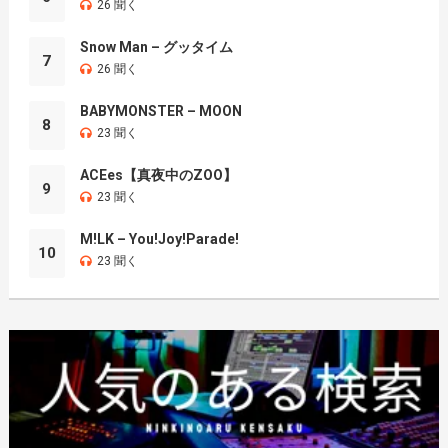
26 聞く
Snow Man – グッタイム
7
26 聞く
BABYMONSTER – MOON
8
23 聞く
ACEes【真夜中のZOO】
9
23 聞く
M!LK – You!Joy!Parade!
10
23 聞く