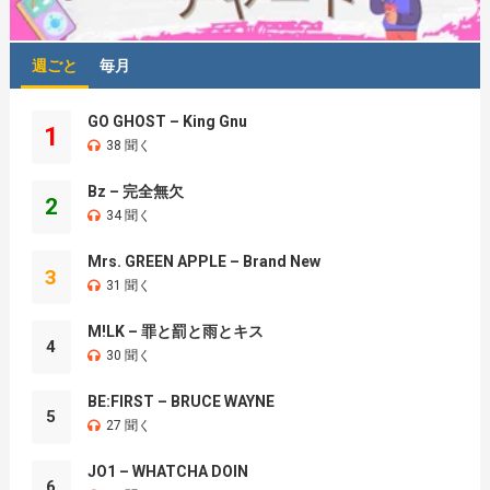
週ごと
毎月
GO GHOST – King Gnu
1
38 聞く
Bz – 完全無欠
2
34 聞く
Mrs. GREEN APPLE – Brand New
3
31 聞く
M!LK – 罪と罰と雨とキス
4
30 聞く
BE:FIRST – BRUCE WAYNE
5
27 聞く
JO1 – WHATCHA DOIN
6