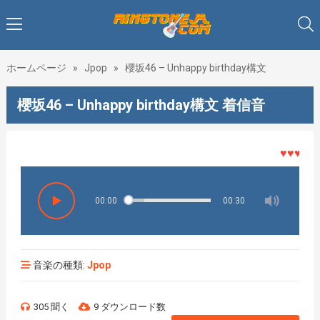
ホームページ
»
Jpop
»
櫻坂46 – Unhappy birthday構文
櫻坂46 – Unhappy birthday構文 着信音
♥♥♥着メロ
00:00
00:30
音楽の種類:
Jpop
305 聞く
9 ダウンロード数