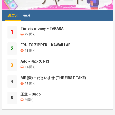
週ごと
毎月
Time is money – TAKARA
1
22 聞く
FRUITS ZIPPER – KAWAII LAB
2
18 聞く
Ado – モンストロ
3
14 聞く
ME (愛) – ださいませ (THE FIRST TAKE)
4
11 聞く
王道 – Oudo
5
9 聞く