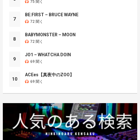
75 聞く
BE:FIRST – BRUCE WAYNE
7
72 聞く
BABYMONSTER – MOON
8
72 聞く
JO1 – WHATCHA DOIN
9
69 聞く
ACEes【真夜中のZOO】
10
69 聞く