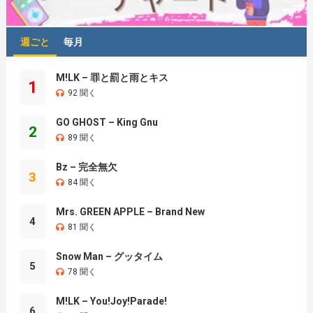
週ごと
毎月
M!LK – 罪と罰と雨とキス
1
92 聞く
GO GHOST – King Gnu
2
89 聞く
Bz – 完全無欠
3
84 聞く
Mrs. GREEN APPLE – Brand New
4
81 聞く
Snow Man – グッタイム
5
78 聞く
M!LK – You!Joy!Parade!
6