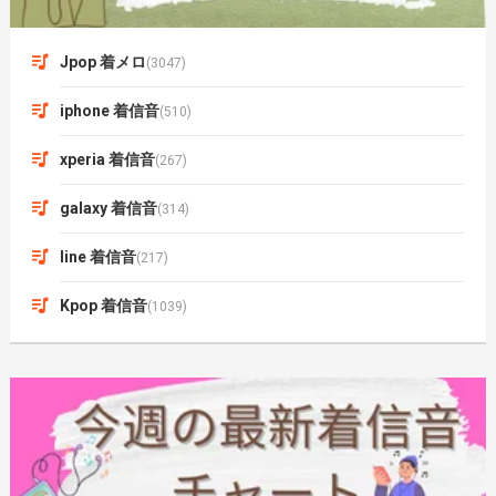
Jpop 着メロ
(3047)
iphone 着信音
(510)
xperia 着信音
(267)
galaxy 着信音
(314)
line 着信音
(217)
Kpop 着信音
(1039)