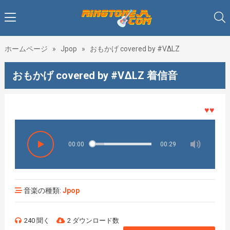
ホームページ
»
Jpop
»
おもかげ covered by #VΔLZ
おもかげ covered by #VΔLZ 着信音
♥♥♥着メ
00:00
00:29
音楽の種類:
Jpop
240 聞く
2 ダウンロード数