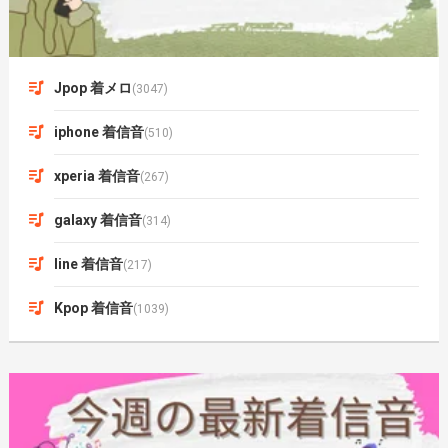
Jpop 着メロ
(3047)
iphone 着信音
(510)
xperia 着信音
(267)
galaxy 着信音
(314)
line 着信音
(217)
Kpop 着信音
(1039)