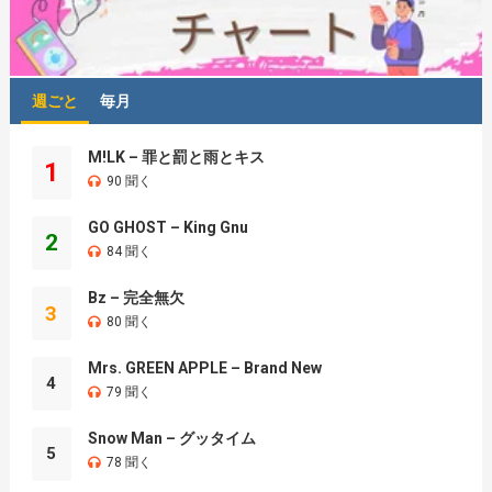
週ごと
毎月
M!LK – 罪と罰と雨とキス
1
90 聞く
GO GHOST – King Gnu
2
84 聞く
Bz – 完全無欠
3
80 聞く
Mrs. GREEN APPLE – Brand New
4
79 聞く
Snow Man – グッタイム
5
78 聞く