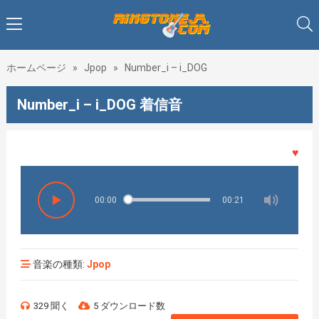
ホームページ
»
Jpop
»
Number_i – i_DOG
Number_i – i_DOG 着信音
♥♥♥着
00:00
00:21
音楽の種類:
Jpop
329 聞く
5 ダウンロード数