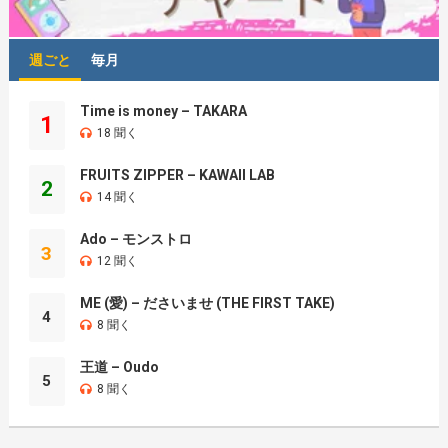
週ごと
毎月
Time is money – TAKARA
1
18 聞く
FRUITS ZIPPER – KAWAII LAB
2
14 聞く
Ado – モンストロ
3
12 聞く
ME (愛) – ださいませ (THE FIRST TAKE)
4
8 聞く
王道 – Oudo
5
8 聞く