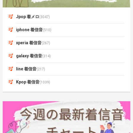
Jpop 着メロ
(3047)
iphone 着信音
(510)
xperia 着信音
(267)
galaxy 着信音
(314)
line 着信音
(217)
Kpop 着信音
(1039)