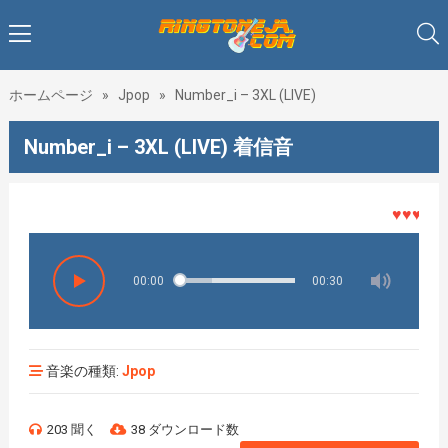
ホームページ
»
Jpop
»
Number_i – 3XL (LIVE)
Number_i – 3XL (LIVE) 着信音
♥♥♥着メロ
00:00
00:30
音楽の種類:
Jpop
203 聞く
38 ダウンロード数