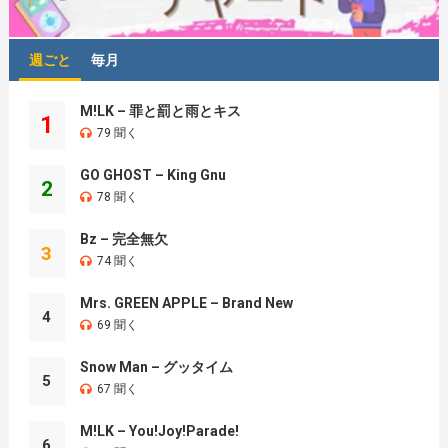
週ごと
毎月
M!LK – 罪と罰と雨とキス
1
79 聞く
GO GHOST – King Gnu
2
78 聞く
Bz – 完全無欠
3
74 聞く
Mrs. GREEN APPLE – Brand New
4
69 聞く
Snow Man – グッタイム
5
67 聞く
M!LK – You!Joy!Parade!
6