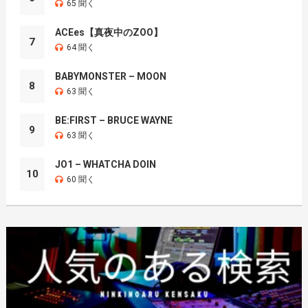
65 聞く
ACEes【真夜中のZOO】
7
64 聞く
BABYMONSTER – MOON
8
63 聞く
BE:FIRST – BRUCE WAYNE
9
63 聞く
JO1 – WHATCHA DOIN
10
60 聞く