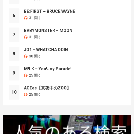
BE:FIRST – BRUCE WAYNE
6
31 聞く
BABYMONSTER – MOON
7
31 聞く
JO1 – WHATCHA DOIN
8
30 聞く
M!LK – You!Joy!Parade!
9
25 聞く
ACEes【真夜中のZOO】
10
25 聞く