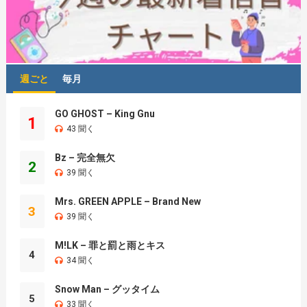
週ごと
毎月
GO GHOST – King Gnu
1
43 聞く
Bz – 完全無欠
2
39 聞く
Mrs. GREEN APPLE – Brand New
3
39 聞く
M!LK – 罪と罰と雨とキス
4
34 聞く
Snow Man – グッタイム
5
33 聞く