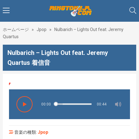
ホームページ
»
Jpop
»
Nulbarich – Lights Out feat. Jeremy
Quartus
Nulbarich – Lights Out feat. Jeremy
Quartus 着信音
♥♥♥
00:00
00:44
音楽の種類:
Jpop