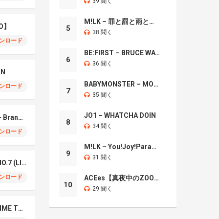
39 聞く
M!LK – 罪と罰と雨とキス
O】
5
38 聞く
ンロード
BE:FIRST – BRUCE WAYNE
6
36 聞く
IN
BABYMONSTER – MOON
ンロード
7
35 聞く
JO1 – WHATCHA DOIN
Mrs. GREEN APPLE – Brand New
8
34 聞く
ンロード
M!LK – You!Joy!Parade!
9
31 聞く
Mrs. Green Apple – NO.7 (LIVE)
ンロード
ACEes【真夜中のZOO】
10
29 聞く
Naniwa Danshi – GIMME THE DAY