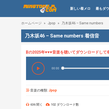
新しい着メロ
最もダ
ホームページ
»
Jpop
»
乃木坂46 – Same numbers
乃木坂46 – Same numbers 着信音
ロHOT、最新の2025年♥♥♥音楽を聴いてダウンロードして幸せ
00:00
音楽の種類:
Jpop
636 聞く
102 ダウンロード数