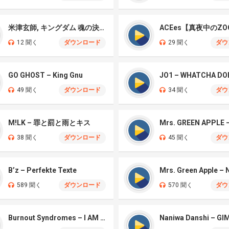
米津玄師, キングダム 魂の決戦 – 公開記念PV
ACEes【真夜中のZO
12 聞く
ダウンロード
29 聞く
ダウ
GO GHOST – King Gnu
JO1 – WHATCHA DO
49 聞く
ダウンロード
34 聞く
ダウ
M!LK – 罪と罰と雨とキス
38 聞く
ダウンロード
45 聞く
ダウ
B’z – Perfekte Texte
589 聞く
ダウンロード
570 聞く
ダウ
Burnout Syndromes – I AM A HERO