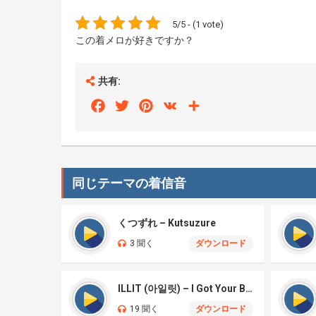
5/5 - (1 vote)
この着メロが好きですか？
共有:
Facebook
Twitter
Pinterest
VK
Share
同じテーマの着信音
くつずれ – Kutsuzure
3 聞く
ダウンロード
ILLIT (아일릿) – I Got Your Back
19 聞く
ダウンロード