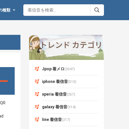
の種類
Jpop 着メロ
(3047)
iphone 着信音
(510)
xperia 着信音
(267)
galaxy 着信音
(314)
line 着信音
(217)