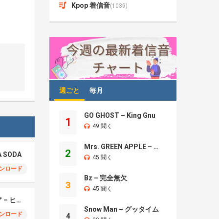
Kpop 着信音
(1039)
週ごと
毎月
GO GHOST – King Gnu
1
49 聞く
Mrs. GREEN APPLE – Brand New
2
A SODA
45 聞く
ンロード
Bz – 完全無欠
3
45 聞く
モエチャッカファイア – ヒューゴ、狛野真斗、ライト、セヴェリアン (Cover )
Snow Man – グッタイム
ンロード
4