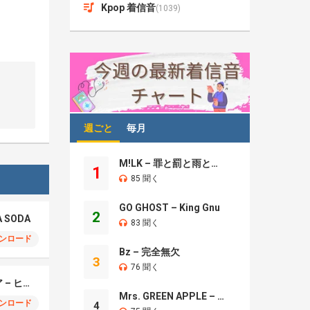
Kpop 着信音
(1039)
週ごと
毎月
M!LK – 罪と罰と雨とキス
1
85 聞く
GO GHOST – King Gnu
2
A SODA
83 聞く
ンロード
Bz – 完全無欠
3
76 聞く
モエチャッカファイア – ヒューゴ、狛野真斗、ライト、セヴェリアン (Cover )
Mrs. GREEN APPLE – Brand New
ンロード
4