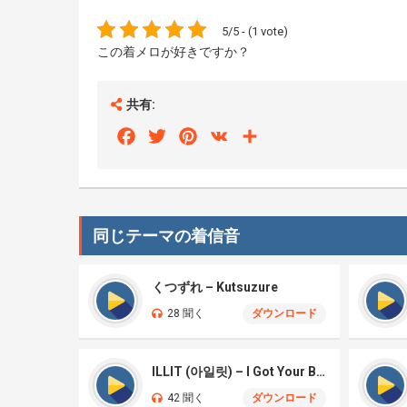
5/5 - (1 vote)
この着メロが好きですか？
共有:
Facebook
Twitter
Pinterest
VK
Share
同じテーマの着信音
くつずれ – Kutsuzure
28 聞く
ダウンロード
ILLIT (아일릿) – I Got Your Back
42 聞く
ダウンロード