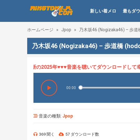
新しい着メロ
最もダ
ホームページ
»
Jpop
»
乃木坂46 (Nogizaka46) – 歩道橋
乃木坂46 (Nogizaka46) – 歩道橋 (ho
ロHOT、最新の2025年♥♥♥音楽を聴いてダウンロードして幸せ
00:00
音楽の種類:
Jpop
369 聞く
57 ダウンロード数