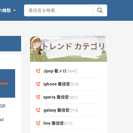
の種類
Jpop 着メロ
(3047)
iphone 着信音
(510)
xperia 着信音
(267)
galaxy 着信音
(314)
line 着信音
(217)