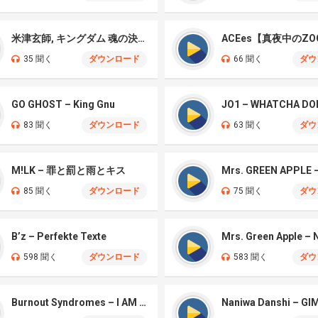
米津玄師, キングダム 魂の決戦 – 公開記念PV
ACEes【真夜中のZO
35 聞く
ダウンロード
66 聞く
ダウ
GO GHOST – King Gnu
JO1 – WHATCHA DO
83 聞く
ダウンロード
63 聞く
ダウ
M!LK – 罪と罰と雨とキス
85 聞く
ダウンロード
75 聞く
ダウ
B’z – Perfekte Texte
598 聞く
ダウンロード
583 聞く
ダウ
Burnout Syndromes – I AM A HERO