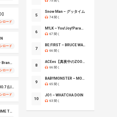
75 聞く
Snow Man – グッタイム
O】
5
74 聞く
ンロード
M!LK – You!Joy!Parade!
6
67 聞く
IN
BE:FIRST – BRUCE WAYNE
ンロード
7
66 聞く
ACEes【真夜中のZOO】
Mrs. GREEN APPLE – Brand New
8
66 聞く
ンロード
BABYMONSTER – MOON
9
65 聞く
Mrs. Green Apple – NO.7 (LIVE)
ンロード
JO1 – WHATCHA DOIN
10
63 聞く
Naniwa Danshi – GIMME THE DAY