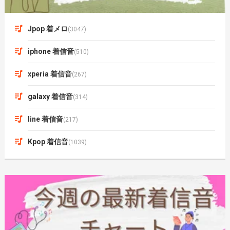
Jpop 着メロ
(3047)
iphone 着信音
(510)
xperia 着信音
(267)
galaxy 着信音
(314)
line 着信音
(217)
Kpop 着信音
(1039)