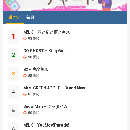
週ごと
毎月
M!LK – 罪と罰と雨とキス
1
93 聞く
GO GHOST – King Gnu
2
90 聞く
Bz – 完全無欠
3
85 聞く
Mrs. GREEN APPLE – Brand New
4
81 聞く
Snow Man – グッタイム
5
80 聞く
M!LK – You!Joy!Parade!
6