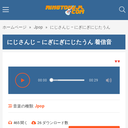
ホームページ
»
Jpop
»
にじさんじ – にぎにぎにじたうん
にじさんじ – にぎにぎにじたうん 着信音
♥♥♥着メ
00:00
00:29
音楽の種類:
Jpop
465 聞く
26 ダウンロード数