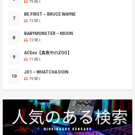
75 聞く
BE:FIRST – BRUCE WAYNE
7
72 聞く
BABYMONSTER – MOON
8
72 聞く
ACEes【真夜中のZOO】
9
71 聞く
JO1 – WHATCHA DOIN
10
70 聞く