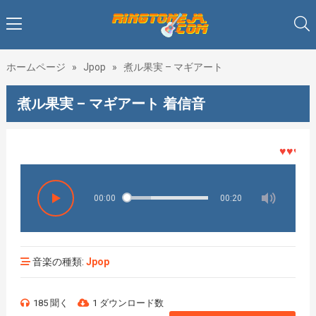
ホームページ
»
Jpop
»
煮ル果実 – マギアート
煮ル果実 – マギアート 着信音
♥♥♥着メ
00:00
00:20
音楽の種類:
Jpop
185 聞く
1 ダウンロード数