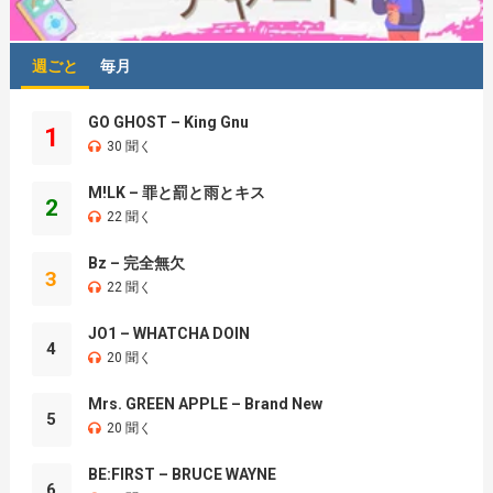
週ごと
毎月
GO GHOST – King Gnu
1
30 聞く
M!LK – 罪と罰と雨とキス
2
22 聞く
Bz – 完全無欠
3
22 聞く
JO1 – WHATCHA DOIN
4
20 聞く
Mrs. GREEN APPLE – Brand New
5
20 聞く
BE:FIRST – BRUCE WAYNE
6