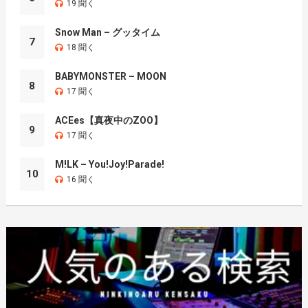
19 聞く
Snow Man – グッタイム
7
18 聞く
BABYMONSTER – MOON
8
17 聞く
ACEes【真夜中のZOO】
9
17 聞く
M!LK – You!Joy!Parade!
10
16 聞く