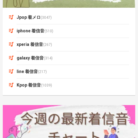
Jpop 着メロ
(3047)
iphone 着信音
(510)
xperia 着信音
(267)
galaxy 着信音
(314)
line 着信音
(217)
Kpop 着信音
(1039)