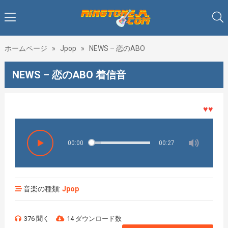
ホームページ
»
Jpop
»
NEWS – 恋のABO
NEWS – 恋のABO 着信音
♥♥♥着メ
00:00
00:27
音楽の種類:
Jpop
376 聞く
14 ダウンロード数