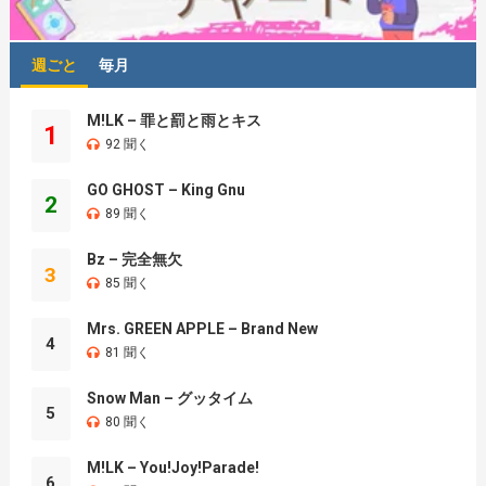
週ごと
毎月
M!LK – 罪と罰と雨とキス
1
92 聞く
GO GHOST – King Gnu
2
89 聞く
Bz – 完全無欠
3
85 聞く
Mrs. GREEN APPLE – Brand New
4
81 聞く
Snow Man – グッタイム
5
80 聞く
M!LK – You!Joy!Parade!
6