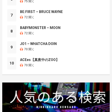
75 聞く
BE:FIRST – BRUCE WAYNE
7
72 聞く
BABYMONSTER – MOON
8
72 聞く
JO1 – WHATCHA DOIN
9
70 聞く
ACEes【真夜中のZOO】
10
70 聞く