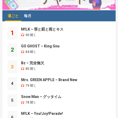
週ごと
毎月
M!LK – 罪と罰と雨とキス
1
90 聞く
GO GHOST – King Gnu
2
84 聞く
Bz – 完全無欠
3
80 聞く
Mrs. GREEN APPLE – Brand New
4
79 聞く
Snow Man – グッタイム
5
78 聞く
M!LK – You!Joy!Parade!
6