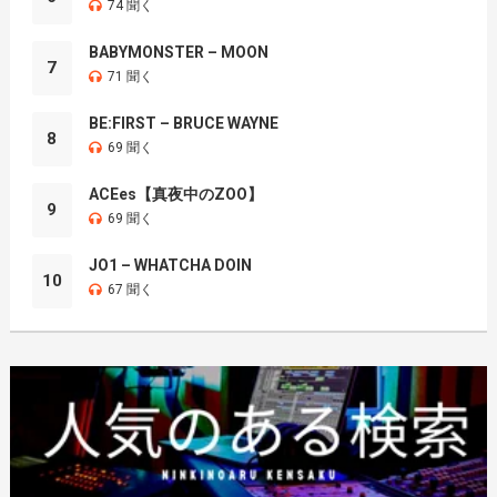
74 聞く
BABYMONSTER – MOON
7
71 聞く
BE:FIRST – BRUCE WAYNE
8
69 聞く
ACEes【真夜中のZOO】
9
69 聞く
JO1 – WHATCHA DOIN
10
67 聞く