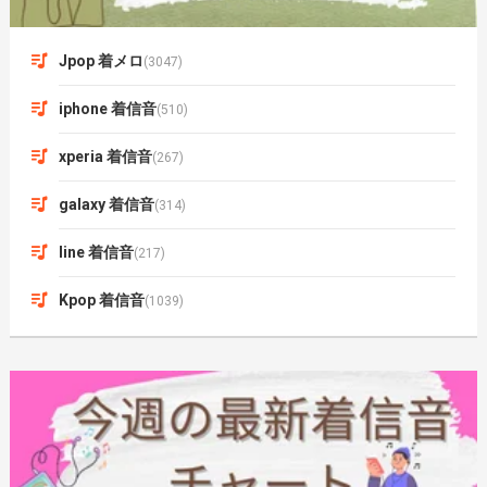
Jpop 着メロ
(3047)
iphone 着信音
(510)
xperia 着信音
(267)
galaxy 着信音
(314)
line 着信音
(217)
Kpop 着信音
(1039)