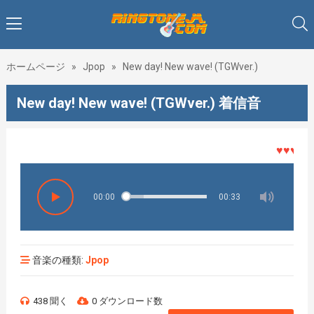
ホームページ
»
Jpop
»
New day! New wave! (TGWver.)
New day! New wave! (TGWver.) 着信音
♥♥♥着メロ
00:00
00:33
音楽の種類:
Jpop
438 聞く
0 ダウンロード数